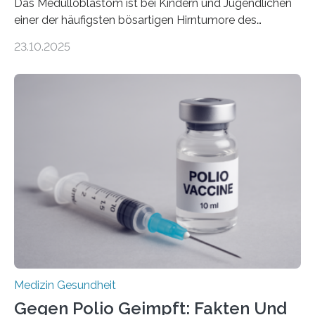
Das Medulloblastom ist bei Kindern und Jugendlichen
einer der häufigsten bösartigen Hirntumore des
Zentralen Nervensystems. Etwa 70 bis 80 Prozent der
23.10.2025
Betroffenen können mit heutigen Methoden geheilt
werden. Viele müssen jedoch mit schweren
Langzeitfolgen der aggressiven Therapien leben.
Dringend benötigt werden zielgerichtete Therapien, die
nur Tumorschwachstellen angreifen und normales
Gewebe verschonen. Forschende um Daniel Merk vom
Hertie-Institut für klinische Hirnforschung am
Universitätsklinikum Tübingen haben eine solche
Schwachstelle im Erbgut einer Untergruppe des
Medulloblastoms gefunden. Die Wilhelm Sander-
Stiftung unterstützte das Projekt…
Medizin Gesundheit
Gegen Polio Geimpft: Fakten Und