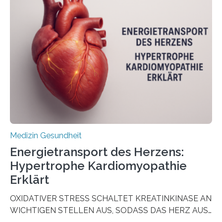
aus Gewebe von Patientinnen und Patienten –
sogenannte Organoide – genutzt werden können, um
vorab zu prüfen, welche Medikamente am besten
wirken. Dabei wurde ein Eiweiß identifiziert, das künftig
als Biomarker für die Wahl der passenden Therapie
dienen könnte. Darmkrebs zählt weltweit zu den
häufigsten Krebsarten und stellt…
Medizin Gesundheit
Energietransport des Herzens:
Hypertrophe Kardiomyopathie
Erklärt
OXIDATIVER STRESS SCHALTET KREATINKINASE AN
WICHTIGEN STELLEN AUS, SODASS DAS HERZ AUS