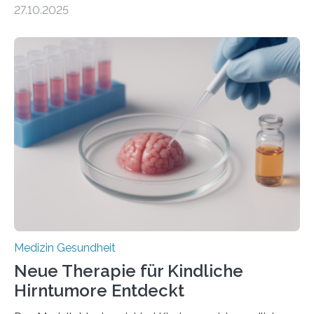
DEM ENERGIEGLEICHGEWICHT KOMMTForschende
27.10.2025
aus dem Deutschen Zentrum für Herzinsuffizienz
zeigen in einer internationalen, multizentrischen Studie
im Journal Circulation, warum der Energietransport bei
der Hypertrophen Kardiomyopathie (HCM) versagen
kann und wie sich durch eine Verringerung der
Herzbelastung und des oxidativen Stresses
Rhythmusstörungen reduzieren lassen. Würzburg. Die
hypertrophe Kardiomyopathie (HCM) ist die häufigste
erblich bedingte Herzerkrankung. Sie führt dazu, dass
sich die linke Herzkammer verdickt, der Herzmuskel zu
stark kontrahiert…
Medizin Gesundheit
Neue Therapie für Kindliche
Hirntumore Entdeckt