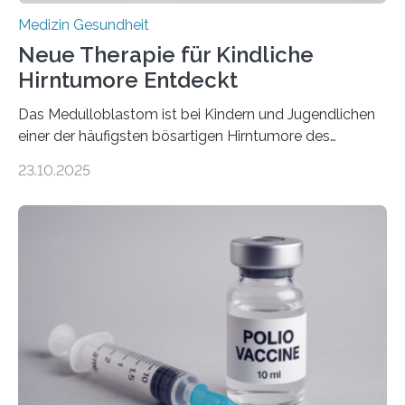
Medizin Gesundheit
Neue Therapie für Kindliche
Hirntumore Entdeckt
Das Medulloblastom ist bei Kindern und Jugendlichen
einer der häufigsten bösartigen Hirntumore des
Zentralen Nervensystems. Etwa 70 bis 80 Prozent der
23.10.2025
Betroffenen können mit heutigen Methoden geheilt
werden. Viele müssen jedoch mit schweren
Langzeitfolgen der aggressiven Therapien leben.
Dringend benötigt werden zielgerichtete Therapien, die
nur Tumorschwachstellen angreifen und normales
Gewebe verschonen. Forschende um Daniel Merk vom
Hertie-Institut für klinische Hirnforschung am
Universitätsklinikum Tübingen haben eine solche
Schwachstelle im Erbgut einer Untergruppe des
Medulloblastoms gefunden. Die Wilhelm Sander-
Stiftung unterstützte das Projekt…