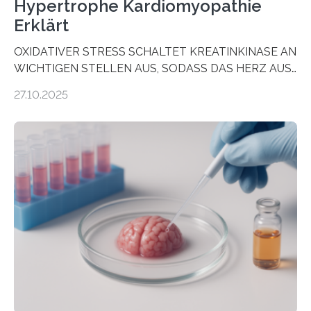
Hypertrophe Kardiomyopathie
Erklärt
OXIDATIVER STRESS SCHALTET KREATINKINASE AN
WICHTIGEN STELLEN AUS, SODASS DAS HERZ AUS
DEM ENERGIEGLEICHGEWICHT KOMMTForschende
27.10.2025
aus dem Deutschen Zentrum für Herzinsuffizienz
zeigen in einer internationalen, multizentrischen Studie
im Journal Circulation, warum der Energietransport bei
der Hypertrophen Kardiomyopathie (HCM) versagen
kann und wie sich durch eine Verringerung der
Herzbelastung und des oxidativen Stresses
Rhythmusstörungen reduzieren lassen. Würzburg. Die
hypertrophe Kardiomyopathie (HCM) ist die häufigste
erblich bedingte Herzerkrankung. Sie führt dazu, dass
sich die linke Herzkammer verdickt, der Herzmuskel zu
stark kontrahiert…