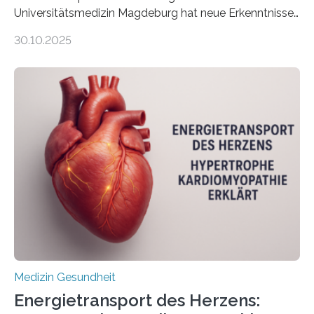
Universitätsmedizin Magdeburg hat neue Erkenntnisse
gewonnen, wie Darmkrebs künftig individueller
30.10.2025
behandelt werden kann. In ihrer aktuellen Studie,
veröffentlicht in der Fachzeitschrift Molecular
Oncology, zeigen die Forschenden, dass Mini-Tumore
aus Gewebe von Patientinnen und Patienten –
sogenannte Organoide – genutzt werden können, um
vorab zu prüfen, welche Medikamente am besten
wirken. Dabei wurde ein Eiweiß identifiziert, das künftig
als Biomarker für die Wahl der passenden Therapie
dienen könnte. Darmkrebs zählt weltweit zu den
häufigsten Krebsarten und stellt…
Medizin Gesundheit
Energietransport des Herzens: