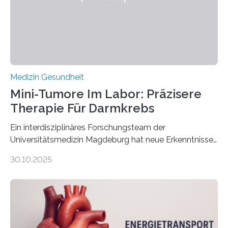
Medizin Gesundheit
Mini-Tumore Im Labor: Präzisere
Therapie Für Darmkrebs
Ein interdisziplinäres Forschungsteam der
Universitätsmedizin Magdeburg hat neue Erkenntnisse
gewonnen, wie Darmkrebs künftig individueller
30.10.2025
behandelt werden kann. In ihrer aktuellen Studie,
veröffentlicht in der Fachzeitschrift Molecular
Oncology, zeigen die Forschenden, dass Mini-Tumore
aus Gewebe von Patientinnen und Patienten –
sogenannte Organoide – genutzt werden können, um
vorab zu prüfen, welche Medikamente am besten