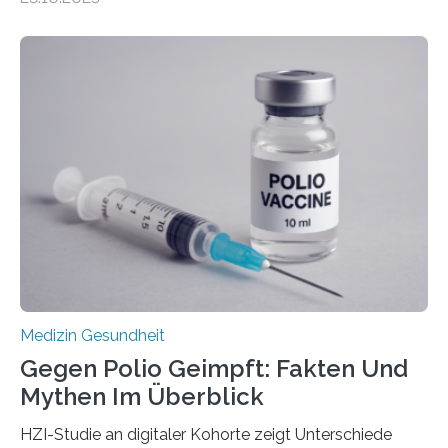
Betroffenen können mit heutigen Methoden geheilt
werden. Viele müssen jedoch mit schweren
Langzeitfolgen der aggressiven Therapien leben.
Dringend benötigt werden zielgerichtete Therapien, die
nur Tumorschwachstellen angreifen und normales
Gewebe verschonen. Forschende um Daniel Merk vom
Hertie-Institut für klinische Hirnforschung am
Universitätsklinikum Tübingen haben eine solche
Schwachstelle im Erbgut einer Untergruppe des
Medulloblastoms gefunden. Die Wilhelm Sander-
Stiftung unterstützte das Projekt…
Medizin Gesundheit
Gegen Polio Geimpft: Fakten Und
Mythen Im Überblick
HZI-Studie an digitaler Kohorte zeigt Unterschiede