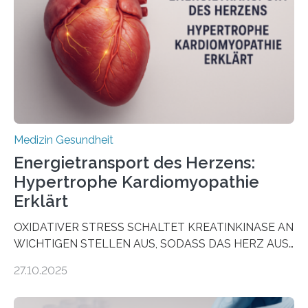
wirken. Dabei wurde ein Eiweiß identifiziert, das künftig
als Biomarker für die Wahl der passenden Therapie
dienen könnte. Darmkrebs zählt weltweit zu den
häufigsten Krebsarten und stellt…
Medizin Gesundheit
Energietransport des Herzens:
Hypertrophe Kardiomyopathie
Erklärt
OXIDATIVER STRESS SCHALTET KREATINKINASE AN
WICHTIGEN STELLEN AUS, SODASS DAS HERZ AUS
DEM ENERGIEGLEICHGEWICHT KOMMTForschende
27.10.2025
aus dem Deutschen Zentrum für Herzinsuffizienz
zeigen in einer internationalen, multizentrischen Studie