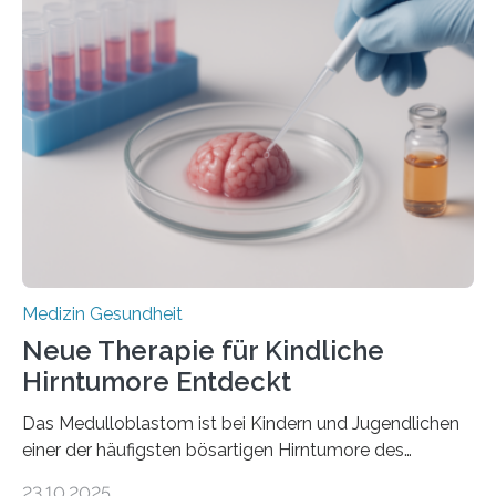
im Journal Circulation, warum der Energietransport bei
der Hypertrophen Kardiomyopathie (HCM) versagen
kann und wie sich durch eine Verringerung der
Herzbelastung und des oxidativen Stresses
Rhythmusstörungen reduzieren lassen. Würzburg. Die
hypertrophe Kardiomyopathie (HCM) ist die häufigste
erblich bedingte Herzerkrankung. Sie führt dazu, dass
sich die linke Herzkammer verdickt, der Herzmuskel zu
stark kontrahiert…
Medizin Gesundheit
Neue Therapie für Kindliche
Hirntumore Entdeckt
Das Medulloblastom ist bei Kindern und Jugendlichen
einer der häufigsten bösartigen Hirntumore des
Zentralen Nervensystems. Etwa 70 bis 80 Prozent der
23.10.2025