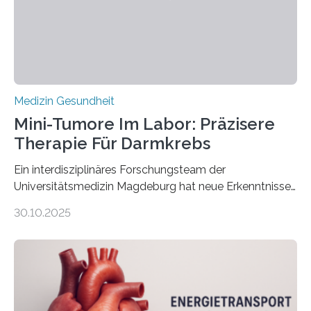
Medizin Gesundheit
Mini-Tumore Im Labor: Präzisere
Therapie Für Darmkrebs
Ein interdisziplinäres Forschungsteam der
Universitätsmedizin Magdeburg hat neue Erkenntnisse
gewonnen, wie Darmkrebs künftig individueller
30.10.2025
behandelt werden kann. In ihrer aktuellen Studie,
veröffentlicht in der Fachzeitschrift Molecular
Oncology, zeigen die Forschenden, dass Mini-Tumore
aus Gewebe von Patientinnen und Patienten –
sogenannte Organoide – genutzt werden können, um
vorab zu prüfen, welche Medikamente am besten