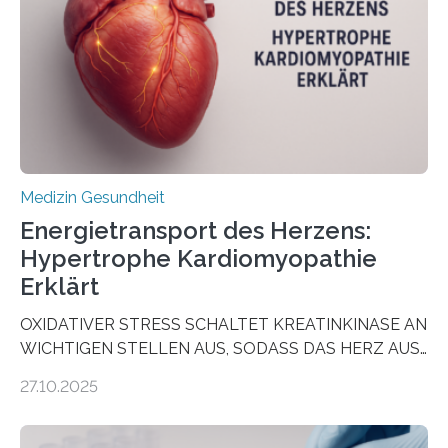
wirken. Dabei wurde ein Eiweiß identifiziert, das künftig
als Biomarker für die Wahl der passenden Therapie
dienen könnte. Darmkrebs zählt weltweit zu den
häufigsten Krebsarten und stellt…
Medizin Gesundheit
Energietransport des Herzens:
Hypertrophe Kardiomyopathie
Erklärt
OXIDATIVER STRESS SCHALTET KREATINKINASE AN
WICHTIGEN STELLEN AUS, SODASS DAS HERZ AUS
DEM ENERGIEGLEICHGEWICHT KOMMTForschende
27.10.2025
aus dem Deutschen Zentrum für Herzinsuffizienz
zeigen in einer internationalen, multizentrischen Studie
im Journal Circulation, warum der Energietransport bei