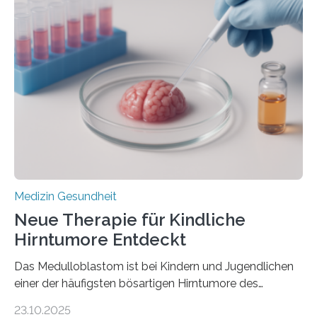
der Hypertrophen Kardiomyopathie (HCM) versagen
kann und wie sich durch eine Verringerung der
Herzbelastung und des oxidativen Stresses
Rhythmusstörungen reduzieren lassen. Würzburg. Die
hypertrophe Kardiomyopathie (HCM) ist die häufigste
erblich bedingte Herzerkrankung. Sie führt dazu, dass
sich die linke Herzkammer verdickt, der Herzmuskel zu
stark kontrahiert…
Medizin Gesundheit
Neue Therapie für Kindliche
Hirntumore Entdeckt
Das Medulloblastom ist bei Kindern und Jugendlichen
einer der häufigsten bösartigen Hirntumore des
Zentralen Nervensystems. Etwa 70 bis 80 Prozent der
23.10.2025