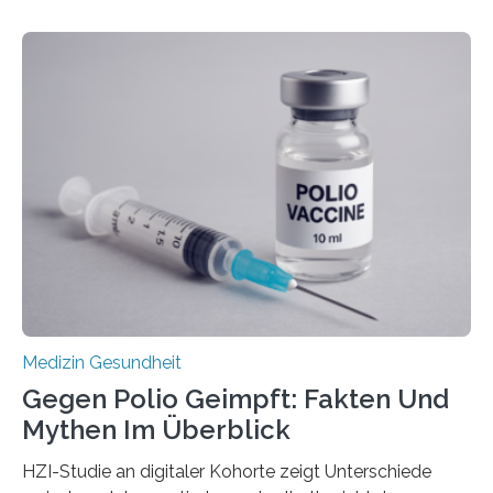
Betroffenen können mit heutigen Methoden geheilt
werden. Viele müssen jedoch mit schweren
Langzeitfolgen der aggressiven Therapien leben.
Dringend benötigt werden zielgerichtete Therapien, die
nur Tumorschwachstellen angreifen und normales
Gewebe verschonen. Forschende um Daniel Merk vom
Hertie-Institut für klinische Hirnforschung am
Universitätsklinikum Tübingen haben eine solche
Schwachstelle im Erbgut einer Untergruppe des
Medulloblastoms gefunden. Die Wilhelm Sander-
Stiftung unterstützte das Projekt…
Medizin Gesundheit
Gegen Polio Geimpft: Fakten Und
Mythen Im Überblick
HZI-Studie an digitaler Kohorte zeigt Unterschiede