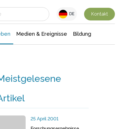
 Leben
Medien & Ereignisse
Interdisziplinäre Forschung
Veranstaltungsnachrichten
n Chemie
Gesellschaftswissenschaften
Kontakt
DE
eben
Medien & Ereignisse
Bildung
Meistgelesene
Artikel
25 April 2001
Forschungsergebnisse