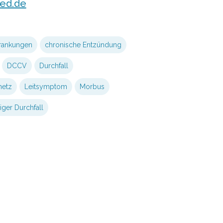
ed.de
rankungen
chronische Entzündung
DCCV
Durchfall
etz
Leitsymptom
Morbus
iger Durchfall