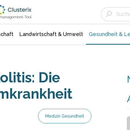
Landwirtschaft & Umwelt
Gesundheit &
Agrar- Forstwissenschaften
Biowissenschafte
Unternehmensmeldungen
Ökologie Umwelt- Naturschutz
ktmanagement-Tool
chaft
Landwirtschaft & Umwelt
Gesundheit & L
litis: Die
mkrankheit
Medizin Gesundheit