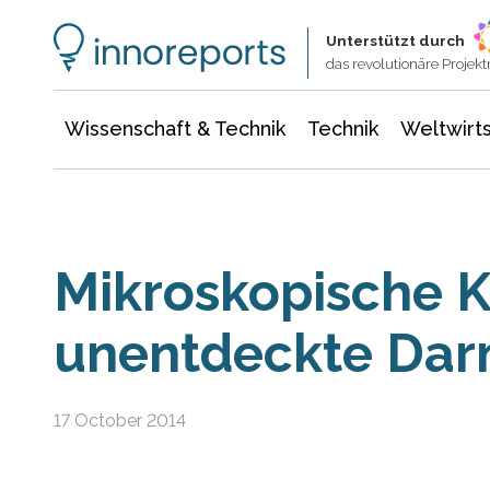
Wissenschaft & Technik
Informationstechnologie
Energie & Elektrotechnik
Unterstützt durch
das revolutionäre Proje
Wissenschaft & Technik
Technik
Weltwirts
Mikroskopische Ko
unentdeckte Dar
17 October 2014