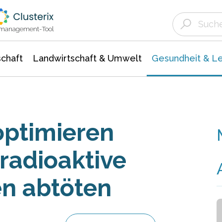
Landwirtschaft & Umwelt
Gesundheit &
Agrar- Forstwissenschaften
Biowissenschafte
Unternehmensmeldungen
Ökologie Umwelt- Naturschutz
ktmanagement-Tool
chaft
Landwirtschaft & Umwelt
Gesundheit & L
optimieren
 radioaktive
n abtöten