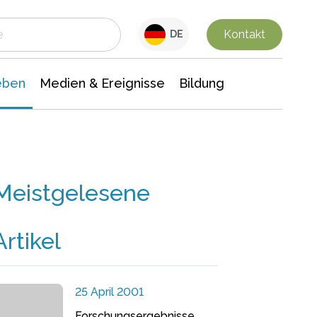
 Leben
Medien & Ereignisse
Interdisziplinäre Forschung
Veranstaltungsnachrichten
n Chemie
Gesellschaftswissenschaften
Kontakt
DE
eben
Medien & Ereignisse
Bildung
Meistgelesene
Artikel
25 April 2001
Forschungsergebnisse