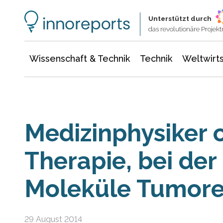
Wissenschaft & Technik
Informationstechnologie
Energie & Elektrotechnik
Unterstützt durch
das revolutionäre Proje
Wissenschaft & Technik
Technik
Weltwirts
Medizinphysiker 
Therapie, bei der
Moleküle Tumore
29 August 2014