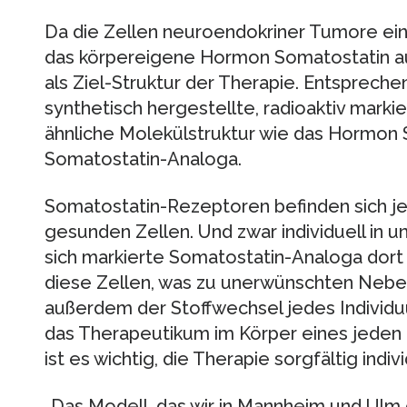
Da die Zellen neuroendokriner Tumore ei
das körpereigene Hormon Somatostatin au
als Ziel-Struktur der Therapie. Entsprech
synthetisch hergestellte, radioaktiv marki
ähnliche Molekülstruktur wie das Hormon
Somatostatin-Analoga.
Somatostatin-Rezeptoren befinden sich j
gesunden Zellen. Und zwar individuell in
sich markierte Somatostatin-Analoga dort
diese Zellen, was zu unerwünschten Neben
außerdem der Stoffwechsel jedes Individuu
das Therapeutikum im Körper eines jeden 
ist es wichtig, die Therapie sorgfältig indiv
„Das Modell, das wir in Mannheim und Ulm