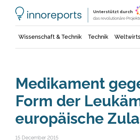
Wissenschaft & Technik
Informationstechnologie
Energie & Elektrotechnik
Unterstützt durch
das revolutionäre Proje
Wissenschaft & Technik
Technik
Weltwirts
Medikament gege
Form der Leukämi
europäische Zul
15 December 2015