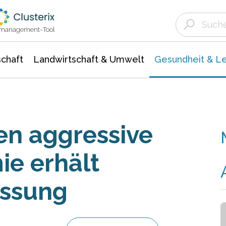
Landwirtschaft & Umwelt
Gesundheit &
Agrar- Forstwissenschaften
Biowissenschafte
Unternehmensmeldungen
Ökologie Umwelt- Naturschutz
ktmanagement-Tool
chaft
Landwirtschaft & Umwelt
Gesundheit & L
n aggressive
e erhält
assung