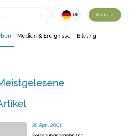
 Leben
Medien & Ereignisse
Interdisziplinäre Forschung
Veranstaltungsnachrichten
n Chemie
Gesellschaftswissenschaften
Kontakt
DE
eben
Medien & Ereignisse
Bildung
Meistgelesene
Artikel
25 April 2001
Forschungsergebnisse