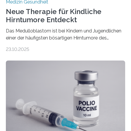
Medizin Gesundheit
Neue Therapie für Kindliche
Hirntumore Entdeckt
Das Medulloblastom ist bei Kindern und Jugendlichen
einer der häufigsten bösartigen Hirntumore des
Zentralen Nervensystems. Etwa 70 bis 80 Prozent der
23.10.2025
Betroffenen können mit heutigen Methoden geheilt
werden. Viele müssen jedoch mit schweren
Langzeitfolgen der aggressiven Therapien leben.
Dringend benötigt werden zielgerichtete Therapien, die
nur Tumorschwachstellen angreifen und normales
Gewebe verschonen. Forschende um Daniel Merk vom
Hertie-Institut für klinische Hirnforschung am
Universitätsklinikum Tübingen haben eine solche
Schwachstelle im Erbgut einer Untergruppe des
Medulloblastoms gefunden. Die Wilhelm Sander-
Stiftung unterstützte das Projekt…