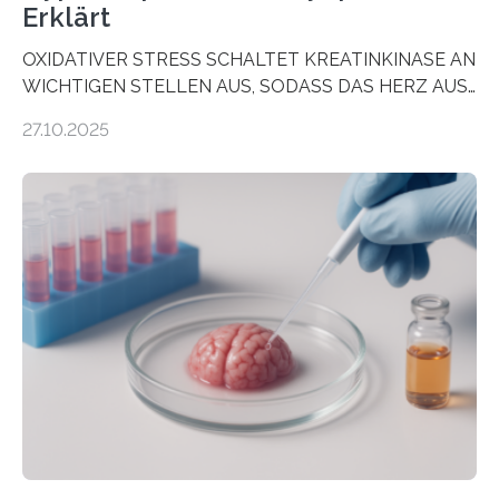
Erklärt
OXIDATIVER STRESS SCHALTET KREATINKINASE AN
WICHTIGEN STELLEN AUS, SODASS DAS HERZ AUS
DEM ENERGIEGLEICHGEWICHT KOMMTForschende
27.10.2025
aus dem Deutschen Zentrum für Herzinsuffizienz
zeigen in einer internationalen, multizentrischen Studie
im Journal Circulation, warum der Energietransport bei
der Hypertrophen Kardiomyopathie (HCM) versagen
kann und wie sich durch eine Verringerung der
Herzbelastung und des oxidativen Stresses
Rhythmusstörungen reduzieren lassen. Würzburg. Die
hypertrophe Kardiomyopathie (HCM) ist die häufigste
erblich bedingte Herzerkrankung. Sie führt dazu, dass
sich die linke Herzkammer verdickt, der Herzmuskel zu
stark kontrahiert…