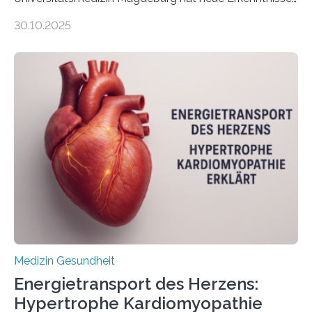
gewonnen, wie Darmkrebs künftig individueller
30.10.2025
behandelt werden kann. In ihrer aktuellen Studie,
veröffentlicht in der Fachzeitschrift Molecular
Oncology, zeigen die Forschenden, dass Mini-Tumore
aus Gewebe von Patientinnen und Patienten –
sogenannte Organoide – genutzt werden können, um
vorab zu prüfen, welche Medikamente am besten
wirken. Dabei wurde ein Eiweiß identifiziert, das künftig
als Biomarker für die Wahl der passenden Therapie
dienen könnte. Darmkrebs zählt weltweit zu den
häufigsten Krebsarten und stellt…
Medizin Gesundheit
Energietransport des Herzens:
Hypertrophe Kardiomyopathie