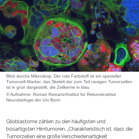
Blick durchs Mikroskop: Der rote Farbstoff ist ein spezieller
Tumorzell-Marker, das Skelett der zum Teil riesigen Tumorzellen
ist in grün dargestellt, die Zellkerne in blau.
© Aufnahme: Roman Reinartz/Institut für Rekonstruktive
Neurobiologie der Uni Bonn
Glioblastome zählen zu den häufigsten und
bösartigsten Hirntumoren. „Charakteristisch ist, dass die
Tumorzellen eine große Verschiedenartigkeit