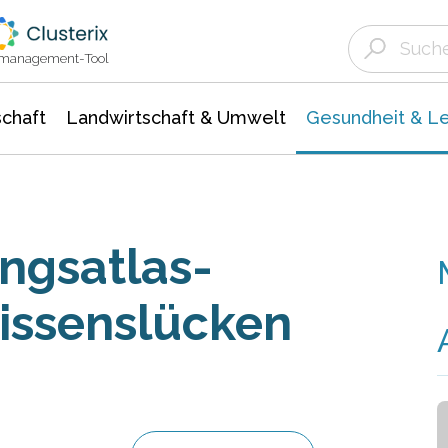
Landwirtschaft & Umwelt
Gesundheit &
Agrar- Forstwissenschaften
Biowissenschafte
Unternehmensmeldungen
Ökologie Umwelt- Naturschutz
ktmanagement-Tool
chaft
Landwirtschaft & Umwelt
Gesundheit & L
ngsatlas-
Wissenslücken