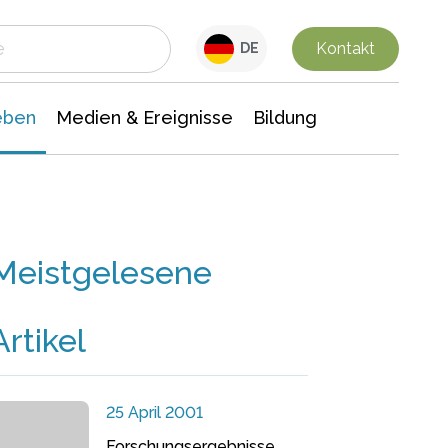
 Leben
Medien & Ereignisse
Interdisziplinäre Forschung
Veranstaltungsnachrichten
n Chemie
Gesellschaftswissenschaften
Kontakt
DE
eben
Medien & Ereignisse
Bildung
Meistgelesene
Artikel
25 April 2001
Forschungsergebnisse