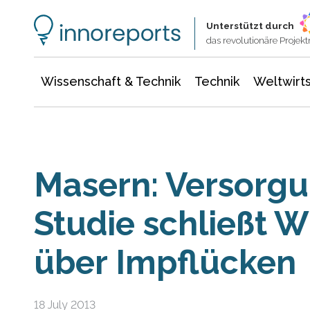
Wissenschaft & Technik
Informationstechnologie
Energie & Elektrotechnik
Unterstützt durch
das revolutionäre Proje
Wissenschaft & Technik
Technik
Weltwirts
Masern: Versorgu
Studie schließt 
über Impflücken
18 July 2013