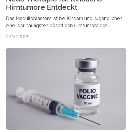
Hirntumore Entdeckt
Das Medulloblastom ist bei Kindern und Jugendlichen
einer der häufigsten bösartigen Hirntumore des
Zentralen Nervensystems. Etwa 70 bis 80 Prozent der
23.10.2025
Betroffenen können mit heutigen Methoden geheilt
werden. Viele müssen jedoch mit schweren
Langzeitfolgen der aggressiven Therapien leben.
Dringend benötigt werden zielgerichtete Therapien, die
nur Tumorschwachstellen angreifen und normales
Gewebe verschonen. Forschende um Daniel Merk vom
Hertie-Institut für klinische Hirnforschung am
Universitätsklinikum Tübingen haben eine solche
Schwachstelle im Erbgut einer Untergruppe des
Medulloblastoms gefunden. Die Wilhelm Sander-
Stiftung unterstützte das Projekt…