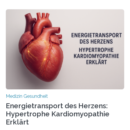
behandelt werden kann. In ihrer aktuellen Studie,
veröffentlicht in der Fachzeitschrift Molecular
Oncology, zeigen die Forschenden, dass Mini-Tumore
aus Gewebe von Patientinnen und Patienten –
sogenannte Organoide – genutzt werden können, um
vorab zu prüfen, welche Medikamente am besten
wirken. Dabei wurde ein Eiweiß identifiziert, das künftig
als Biomarker für die Wahl der passenden Therapie
dienen könnte. Darmkrebs zählt weltweit zu den
häufigsten Krebsarten und stellt…
Medizin Gesundheit
Energietransport des Herzens:
Hypertrophe Kardiomyopathie
Erklärt