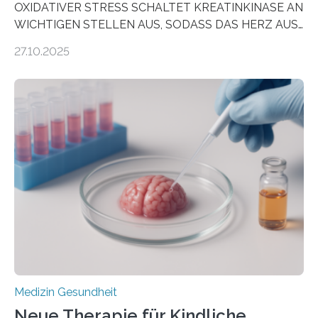
OXIDATIVER STRESS SCHALTET KREATINKINASE AN
WICHTIGEN STELLEN AUS, SODASS DAS HERZ AUS
DEM ENERGIEGLEICHGEWICHT KOMMTForschende
27.10.2025
aus dem Deutschen Zentrum für Herzinsuffizienz
zeigen in einer internationalen, multizentrischen Studie
im Journal Circulation, warum der Energietransport bei
der Hypertrophen Kardiomyopathie (HCM) versagen
kann und wie sich durch eine Verringerung der
Herzbelastung und des oxidativen Stresses
Rhythmusstörungen reduzieren lassen. Würzburg. Die
hypertrophe Kardiomyopathie (HCM) ist die häufigste
erblich bedingte Herzerkrankung. Sie führt dazu, dass
sich die linke Herzkammer verdickt, der Herzmuskel zu
stark kontrahiert…
Medizin Gesundheit
Neue Therapie für Kindliche