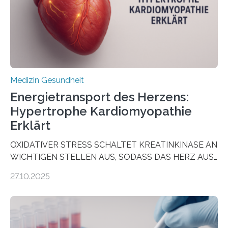
dienen könnte. Darmkrebs zählt weltweit zu den
häufigsten Krebsarten und stellt…
Medizin Gesundheit
Energietransport des Herzens:
Hypertrophe Kardiomyopathie
Erklärt
OXIDATIVER STRESS SCHALTET KREATINKINASE AN
WICHTIGEN STELLEN AUS, SODASS DAS HERZ AUS
DEM ENERGIEGLEICHGEWICHT KOMMTForschende
27.10.2025
aus dem Deutschen Zentrum für Herzinsuffizienz
zeigen in einer internationalen, multizentrischen Studie
im Journal Circulation, warum der Energietransport bei
der Hypertrophen Kardiomyopathie (HCM) versagen