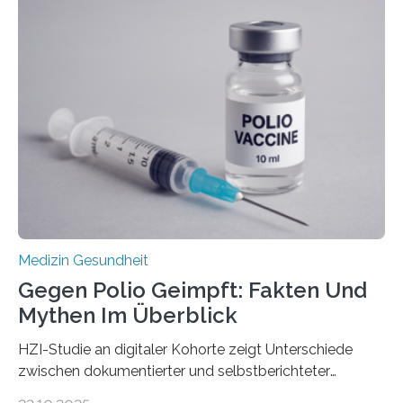
Langzeitfolgen der aggressiven Therapien leben.
Dringend benötigt werden zielgerichtete Therapien, die
nur Tumorschwachstellen angreifen und normales
Gewebe verschonen. Forschende um Daniel Merk vom
Hertie-Institut für klinische Hirnforschung am
Universitätsklinikum Tübingen haben eine solche
Schwachstelle im Erbgut einer Untergruppe des
Medulloblastoms gefunden. Die Wilhelm Sander-
Stiftung unterstützte das Projekt…
Medizin Gesundheit
Gegen Polio Geimpft: Fakten Und
Mythen Im Überblick
HZI-Studie an digitaler Kohorte zeigt Unterschiede
zwischen dokumentierter und selbstberichteter
Polioimpfquote Die Poliomyelitis, auch bekannt als