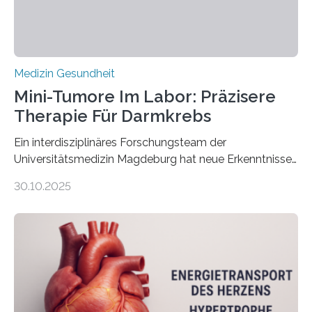
Medizin Gesundheit
Mini-Tumore Im Labor: Präzisere
Therapie Für Darmkrebs
Ein interdisziplinäres Forschungsteam der
Universitätsmedizin Magdeburg hat neue Erkenntnisse
gewonnen, wie Darmkrebs künftig individueller
30.10.2025
behandelt werden kann. In ihrer aktuellen Studie,
veröffentlicht in der Fachzeitschrift Molecular
Oncology, zeigen die Forschenden, dass Mini-Tumore
aus Gewebe von Patientinnen und Patienten –
sogenannte Organoide – genutzt werden können, um
vorab zu prüfen, welche Medikamente am besten
wirken. Dabei wurde ein Eiweiß identifiziert, das künftig
als Biomarker für die Wahl der passenden Therapie