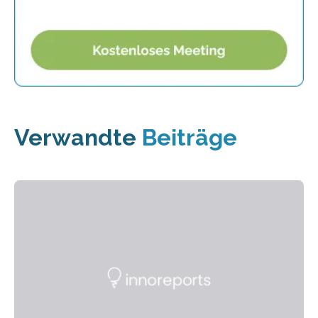
Verwandte
Beiträge