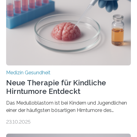
kann und wie sich durch eine Verringerung der
Herzbelastung und des oxidativen Stresses
Rhythmusstörungen reduzieren lassen. Würzburg. Die
hypertrophe Kardiomyopathie (HCM) ist die häufigste
erblich bedingte Herzerkrankung. Sie führt dazu, dass
sich die linke Herzkammer verdickt, der Herzmuskel zu
stark kontrahiert…
Medizin Gesundheit
Neue Therapie für Kindliche
Hirntumore Entdeckt
Das Medulloblastom ist bei Kindern und Jugendlichen
einer der häufigsten bösartigen Hirntumore des
Zentralen Nervensystems. Etwa 70 bis 80 Prozent der
23.10.2025
Betroffenen können mit heutigen Methoden geheilt
werden. Viele müssen jedoch mit schweren