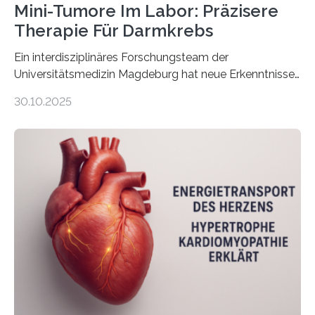
Mini-Tumore Im Labor: Präzisere
Therapie Für Darmkrebs
Ein interdisziplinäres Forschungsteam der
Universitätsmedizin Magdeburg hat neue Erkenntnisse
gewonnen, wie Darmkrebs künftig individueller
30.10.2025
behandelt werden kann. In ihrer aktuellen Studie,
veröffentlicht in der Fachzeitschrift Molecular
Oncology, zeigen die Forschenden, dass Mini-Tumore
aus Gewebe von Patientinnen und Patienten –
sogenannte Organoide – genutzt werden können, um
vorab zu prüfen, welche Medikamente am besten
wirken. Dabei wurde ein Eiweiß identifiziert, das künftig
als Biomarker für die Wahl der passenden Therapie
dienen könnte. Darmkrebs zählt weltweit zu den
häufigsten Krebsarten und stellt…