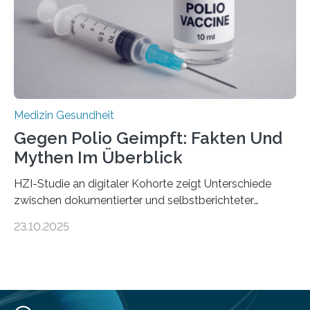
Universitätsklinikum Tübingen haben eine solche
Schwachstelle im Erbgut einer Untergruppe des
Medulloblastoms gefunden. Die Wilhelm Sander-
Stiftung unterstützte das Projekt…
Medizin Gesundheit
Gegen Polio Geimpft: Fakten Und
Mythen Im Überblick
HZI-Studie an digitaler Kohorte zeigt Unterschiede
zwischen dokumentierter und selbstberichteter
Polioimpfquote Die Poliomyelitis, auch bekannt als
23.10.2025
Kinderlähmung, ist eine ansteckende Krankheit, die
durch das Poliovirus verursacht wird. Durch die
Entwicklung wirksamer Impfstoffe konnte das
Poliovirus weit zurückgedrängt werden und war 2024
nur noch in zwei Ländern endemisch. Bis das Virus