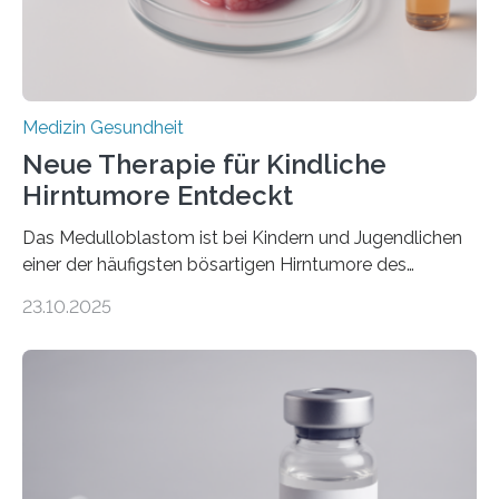
sich die linke Herzkammer verdickt, der Herzmuskel zu
stark kontrahiert…
Medizin Gesundheit
Neue Therapie für Kindliche
Hirntumore Entdeckt
Das Medulloblastom ist bei Kindern und Jugendlichen
einer der häufigsten bösartigen Hirntumore des
Zentralen Nervensystems. Etwa 70 bis 80 Prozent der
23.10.2025
Betroffenen können mit heutigen Methoden geheilt
werden. Viele müssen jedoch mit schweren
Langzeitfolgen der aggressiven Therapien leben.
Dringend benötigt werden zielgerichtete Therapien, die
nur Tumorschwachstellen angreifen und normales
Gewebe verschonen. Forschende um Daniel Merk vom
Hertie-Institut für klinische Hirnforschung am