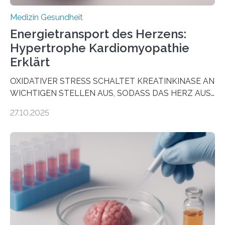
Medizin Gesundheit
Energietransport des Herzens:
Hypertrophe Kardiomyopathie
Erklärt
OXIDATIVER STRESS SCHALTET KREATINKINASE AN
WICHTIGEN STELLEN AUS, SODASS DAS HERZ AUS
DEM ENERGIEGLEICHGEWICHT KOMMTForschende
27.10.2025
aus dem Deutschen Zentrum für Herzinsuffizienz
zeigen in einer internationalen, multizentrischen Studie
im Journal Circulation, warum der Energietransport bei
der Hypertrophen Kardiomyopathie (HCM) versagen
kann und wie sich durch eine Verringerung der
Herzbelastung und des oxidativen Stresses
Rhythmusstörungen reduzieren lassen. Würzburg. Die
hypertrophe Kardiomyopathie (HCM) ist die häufigste
erblich bedingte Herzerkrankung. Sie führt dazu, dass