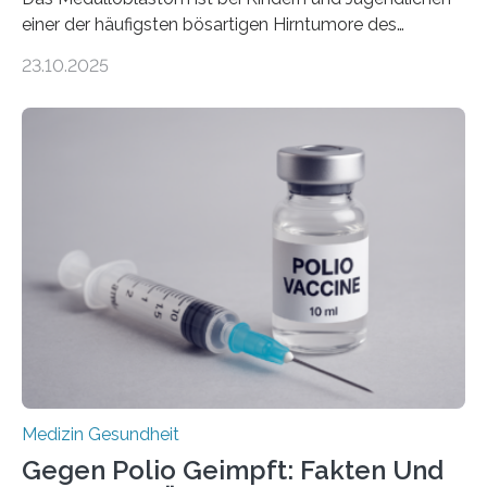
einer der häufigsten bösartigen Hirntumore des
Zentralen Nervensystems. Etwa 70 bis 80 Prozent der
23.10.2025
Betroffenen können mit heutigen Methoden geheilt
werden. Viele müssen jedoch mit schweren
Langzeitfolgen der aggressiven Therapien leben.
Dringend benötigt werden zielgerichtete Therapien, die
nur Tumorschwachstellen angreifen und normales
Gewebe verschonen. Forschende um Daniel Merk vom
Hertie-Institut für klinische Hirnforschung am
Universitätsklinikum Tübingen haben eine solche
Schwachstelle im Erbgut einer Untergruppe des
Medulloblastoms gefunden. Die Wilhelm Sander-
Stiftung unterstützte das Projekt…
Medizin Gesundheit
Gegen Polio Geimpft: Fakten Und