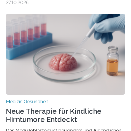
27.10.2025
aus dem Deutschen Zentrum für Herzinsuffizienz
zeigen in einer internationalen, multizentrischen Studie
im Journal Circulation, warum der Energietransport bei
der Hypertrophen Kardiomyopathie (HCM) versagen
kann und wie sich durch eine Verringerung der
Herzbelastung und des oxidativen Stresses
Rhythmusstörungen reduzieren lassen. Würzburg. Die
hypertrophe Kardiomyopathie (HCM) ist die häufigste
erblich bedingte Herzerkrankung. Sie führt dazu, dass
sich die linke Herzkammer verdickt, der Herzmuskel zu
stark kontrahiert…
Medizin Gesundheit
Neue Therapie für Kindliche
Hirntumore Entdeckt
Das Medulloblastom ist bei Kindern und Jugendlichen