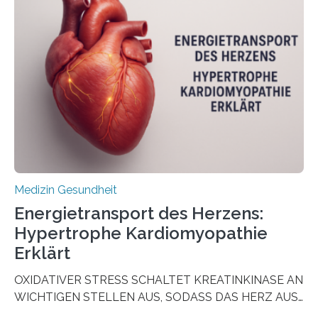
aus Gewebe von Patientinnen und Patienten –
sogenannte Organoide – genutzt werden können, um
vorab zu prüfen, welche Medikamente am besten
wirken. Dabei wurde ein Eiweiß identifiziert, das künftig
als Biomarker für die Wahl der passenden Therapie
dienen könnte. Darmkrebs zählt weltweit zu den
häufigsten Krebsarten und stellt…
Medizin Gesundheit
Energietransport des Herzens:
Hypertrophe Kardiomyopathie
Erklärt
OXIDATIVER STRESS SCHALTET KREATINKINASE AN
WICHTIGEN STELLEN AUS, SODASS DAS HERZ AUS
DEM ENERGIEGLEICHGEWICHT KOMMTForschende