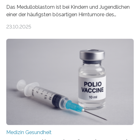
Das Medulloblastom ist bei Kindern und Jugendlichen
einer der häufigsten bösartigen Hirntumore des
Zentralen Nervensystems. Etwa 70 bis 80 Prozent der
23.10.2025
Betroffenen können mit heutigen Methoden geheilt
werden. Viele müssen jedoch mit schweren
Langzeitfolgen der aggressiven Therapien leben.
Dringend benötigt werden zielgerichtete Therapien, die
nur Tumorschwachstellen angreifen und normales
Gewebe verschonen. Forschende um Daniel Merk vom
Hertie-Institut für klinische Hirnforschung am
Universitätsklinikum Tübingen haben eine solche
Schwachstelle im Erbgut einer Untergruppe des
Medulloblastoms gefunden. Die Wilhelm Sander-
Stiftung unterstützte das Projekt…
Medizin Gesundheit