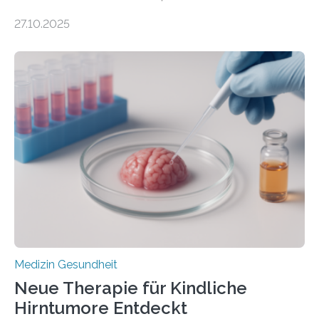
DEM ENERGIEGLEICHGEWICHT KOMMTForschende
27.10.2025
aus dem Deutschen Zentrum für Herzinsuffizienz
zeigen in einer internationalen, multizentrischen Studie
im Journal Circulation, warum der Energietransport bei
der Hypertrophen Kardiomyopathie (HCM) versagen
kann und wie sich durch eine Verringerung der
Herzbelastung und des oxidativen Stresses
Rhythmusstörungen reduzieren lassen. Würzburg. Die
hypertrophe Kardiomyopathie (HCM) ist die häufigste
erblich bedingte Herzerkrankung. Sie führt dazu, dass
sich die linke Herzkammer verdickt, der Herzmuskel zu
stark kontrahiert…
Medizin Gesundheit
Neue Therapie für Kindliche
Hirntumore Entdeckt