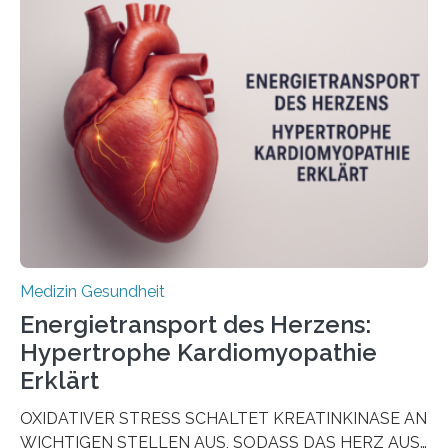
Oncology, zeigen die Forschenden, dass Mini-Tumore
aus Gewebe von Patientinnen und Patienten –
sogenannte Organoide – genutzt werden können, um
vorab zu prüfen, welche Medikamente am besten
wirken. Dabei wurde ein Eiweiß identifiziert, das künftig
als Biomarker für die Wahl der passenden Therapie
dienen könnte. Darmkrebs zählt weltweit zu den
häufigsten Krebsarten und stellt…
Medizin Gesundheit
Energietransport des Herzens:
Hypertrophe Kardiomyopathie
Erklärt
OXIDATIVER STRESS SCHALTET KREATINKINASE AN
WICHTIGEN STELLEN AUS, SODASS DAS HERZ AUS