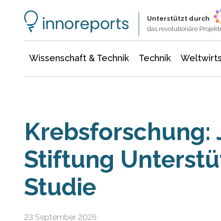
Wissenschaft & Technik
Informationstechnologie
Energie & Elektrotechnik
Unterstützt durch
das revolutionäre Proje
Wissenschaft & Technik
Technik
Weltwirts
Krebsforschung: 
Stiftung Unterst
Studie
23 September 2025