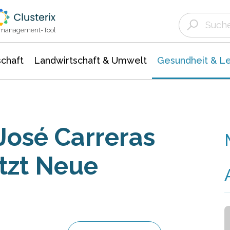
Landwirtschaft & Umwelt
Gesundheit &
Agrar- Forstwissenschaften
Biowissenschafte
Unternehmensmeldungen
Ökologie Umwelt- Naturschutz
ktmanagement-Tool
chaft
Landwirtschaft & Umwelt
Gesundheit & L
José Carreras
ützt Neue