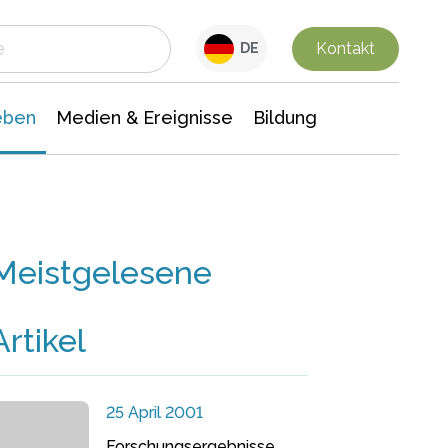
 Leben
Medien & Ereignisse
Interdisziplinäre Forschung
Veranstaltungsnachrichten
n Chemie
Gesellschaftswissenschaften
Kontakt
DE
eben
Medien & Ereignisse
Bildung
Meistgelesene
Artikel
25 April 2001
Forschungsergebnisse