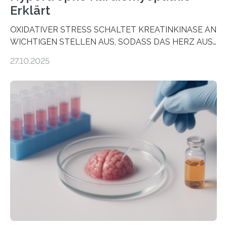
Erklärt
OXIDATIVER STRESS SCHALTET KREATINKINASE AN
WICHTIGEN STELLEN AUS, SODASS DAS HERZ AUS
DEM ENERGIEGLEICHGEWICHT KOMMTForschende
27.10.2025
aus dem Deutschen Zentrum für Herzinsuffizienz
zeigen in einer internationalen, multizentrischen Studie
im Journal Circulation, warum der Energietransport bei
der Hypertrophen Kardiomyopathie (HCM) versagen
kann und wie sich durch eine Verringerung der
Herzbelastung und des oxidativen Stresses
Rhythmusstörungen reduzieren lassen. Würzburg. Die
hypertrophe Kardiomyopathie (HCM) ist die häufigste
erblich bedingte Herzerkrankung. Sie führt dazu, dass
sich die linke Herzkammer verdickt, der Herzmuskel zu
stark kontrahiert…