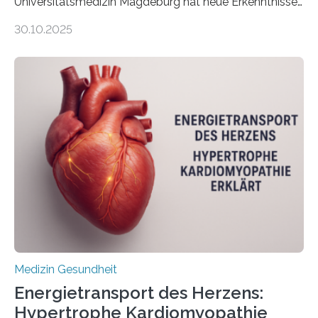
Universitätsmedizin Magdeburg hat neue Erkenntnisse
gewonnen, wie Darmkrebs künftig individueller
30.10.2025
behandelt werden kann. In ihrer aktuellen Studie,
veröffentlicht in der Fachzeitschrift Molecular
Oncology, zeigen die Forschenden, dass Mini-Tumore
aus Gewebe von Patientinnen und Patienten –
sogenannte Organoide – genutzt werden können, um
vorab zu prüfen, welche Medikamente am besten
wirken. Dabei wurde ein Eiweiß identifiziert, das künftig
als Biomarker für die Wahl der passenden Therapie
dienen könnte. Darmkrebs zählt weltweit zu den
häufigsten Krebsarten und stellt…
Medizin Gesundheit
Energietransport des Herzens:
Hypertrophe Kardiomyopathie