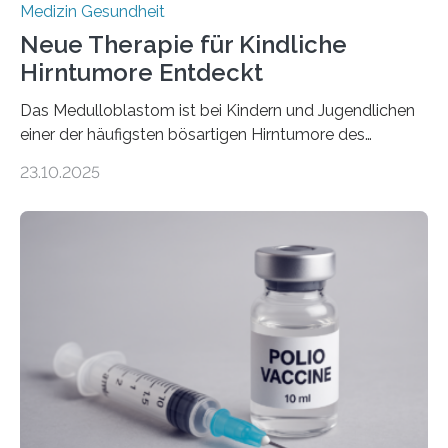
Medizin Gesundheit
Neue Therapie für Kindliche
Hirntumore Entdeckt
Das Medulloblastom ist bei Kindern und Jugendlichen
einer der häufigsten bösartigen Hirntumore des
Zentralen Nervensystems. Etwa 70 bis 80 Prozent der
23.10.2025
Betroffenen können mit heutigen Methoden geheilt
werden. Viele müssen jedoch mit schweren
Langzeitfolgen der aggressiven Therapien leben.
Dringend benötigt werden zielgerichtete Therapien, die
nur Tumorschwachstellen angreifen und normales
Gewebe verschonen. Forschende um Daniel Merk vom
Hertie-Institut für klinische Hirnforschung am
Universitätsklinikum Tübingen haben eine solche
Schwachstelle im Erbgut einer Untergruppe des
Medulloblastoms gefunden. Die Wilhelm Sander-
Stiftung unterstützte das Projekt…