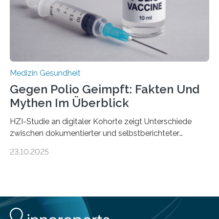
Schwachstelle im Erbgut einer Untergruppe des
Medulloblastoms gefunden. Die Wilhelm Sander-
Stiftung unterstützte das Projekt…
Medizin Gesundheit
Gegen Polio Geimpft: Fakten Und
Mythen Im Überblick
HZI-Studie an digitaler Kohorte zeigt Unterschiede
zwischen dokumentierter und selbstberichteter
Polioimpfquote Die Poliomyelitis, auch bekannt als
23.10.2025
Kinderlähmung, ist eine ansteckende Krankheit, die
durch das Poliovirus verursacht wird. Durch die
Entwicklung wirksamer Impfstoffe konnte das
Poliovirus weit zurückgedrängt werden und war 2024
nur noch in zwei Ländern endemisch. Bis das Virus
weltweit ausgerottet ist, ist aber auch in Deutschland