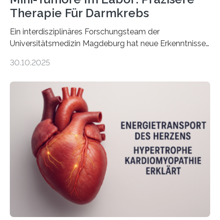
Therapie Für Darmkrebs
Ein interdisziplinäres Forschungsteam der
Universitätsmedizin Magdeburg hat neue Erkenntnisse
gewonnen, wie Darmkrebs künftig individueller
30.10.2025
behandelt werden kann. In ihrer aktuellen Studie,
veröffentlicht in der Fachzeitschrift Molecular
Oncology, zeigen die Forschenden, dass Mini-Tumore
aus Gewebe von Patientinnen und Patienten –
sogenannte Organoide – genutzt werden können, um
vorab zu prüfen, welche Medikamente am besten
wirken. Dabei wurde ein Eiweiß identifiziert, das künftig
als Biomarker für die Wahl der passenden Therapie
dienen könnte. Darmkrebs zählt weltweit zu den
häufigsten Krebsarten und stellt…