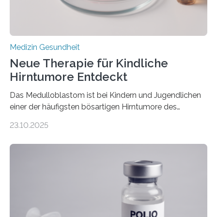
stark kontrahiert…
Medizin Gesundheit
Neue Therapie für Kindliche
Hirntumore Entdeckt
Das Medulloblastom ist bei Kindern und Jugendlichen
einer der häufigsten bösartigen Hirntumore des
Zentralen Nervensystems. Etwa 70 bis 80 Prozent der
23.10.2025
Betroffenen können mit heutigen Methoden geheilt
werden. Viele müssen jedoch mit schweren
Langzeitfolgen der aggressiven Therapien leben.
Dringend benötigt werden zielgerichtete Therapien, die
nur Tumorschwachstellen angreifen und normales
Gewebe verschonen. Forschende um Daniel Merk vom
Hertie-Institut für klinische Hirnforschung am
Universitätsklinikum Tübingen haben eine solche