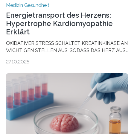
Medizin Gesundheit
Energietransport des Herzens:
Hypertrophe Kardiomyopathie
Erklärt
OXIDATIVER STRESS SCHALTET KREATINKINASE AN
WICHTIGEN STELLEN AUS, SODASS DAS HERZ AUS
DEM ENERGIEGLEICHGEWICHT KOMMTForschende
27.10.2025
aus dem Deutschen Zentrum für Herzinsuffizienz
zeigen in einer internationalen, multizentrischen Studie
im Journal Circulation, warum der Energietransport bei
der Hypertrophen Kardiomyopathie (HCM) versagen
kann und wie sich durch eine Verringerung der
Herzbelastung und des oxidativen Stresses
Rhythmusstörungen reduzieren lassen. Würzburg. Die
hypertrophe Kardiomyopathie (HCM) ist die häufigste
erblich bedingte Herzerkrankung. Sie führt dazu, dass
sich die linke Herzkammer verdickt, der Herzmuskel zu