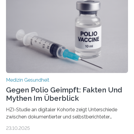
Dringend benötigt werden zielgerichtete Therapien, die
nur Tumorschwachstellen angreifen und normales
Gewebe verschonen. Forschende um Daniel Merk vom
Hertie-Institut für klinische Hirnforschung am
Universitätsklinikum Tübingen haben eine solche
Schwachstelle im Erbgut einer Untergruppe des
Medulloblastoms gefunden. Die Wilhelm Sander-
Stiftung unterstützte das Projekt…
Medizin Gesundheit
Gegen Polio Geimpft: Fakten Und
Mythen Im Überblick
HZI-Studie an digitaler Kohorte zeigt Unterschiede
zwischen dokumentierter und selbstberichteter
Polioimpfquote Die Poliomyelitis, auch bekannt als
23.10.2025
Kinderlähmung, ist eine ansteckende Krankheit, die