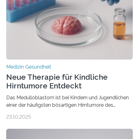
Herzbelastung und des oxidativen Stresses
Rhythmusstörungen reduzieren lassen. Würzburg. Die
hypertrophe Kardiomyopathie (HCM) ist die häufigste
erblich bedingte Herzerkrankung. Sie führt dazu, dass
sich die linke Herzkammer verdickt, der Herzmuskel zu
stark kontrahiert…
Medizin Gesundheit
Neue Therapie für Kindliche
Hirntumore Entdeckt
Das Medulloblastom ist bei Kindern und Jugendlichen
einer der häufigsten bösartigen Hirntumore des
Zentralen Nervensystems. Etwa 70 bis 80 Prozent der
23.10.2025
Betroffenen können mit heutigen Methoden geheilt
werden. Viele müssen jedoch mit schweren
Langzeitfolgen der aggressiven Therapien leben.