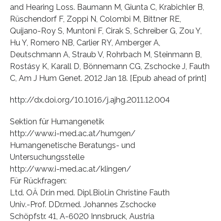
and Hearing Loss. Baumann M, Giunta C, Krabichler B,
Rüschendorf F, Zoppi N, Colombi M, Bittner RE,
Quijano-Roy S, Muntoni F, Cirak S, Schreiber G, Zou Y,
Hu Y, Romero NB, Carlier RY, Amberger A,
Deutschmann A, Straub V, Rohrbach M, Steinmann B,
Rostásy K, Karall D, Bönnemann CG, Zschocke J, Fauth
C, Am J Hum Genet. 2012 Jan 18. [Epub ahead of print]
http://dx.doi.org/10.1016/j.ajhg.2011.12.004
Sektion für Humangenetik
http://www.i-med.ac.at/humgen/
Humangenetische Beratungs- und
Untersuchungsstelle
http://www.i-med.ac.at/klingen/
Für Rückfragen:
Ltd. OÄ Dr.in med. Dipl.Biol.in Christine Fauth
Univ.-Prof. DDr.med. Johannes Zschocke
Schöpfstr. 41, A-6020 Innsbruck, Austria