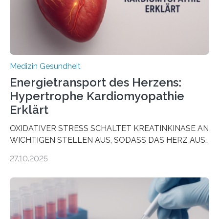
häufigsten Krebsarten und stellt…
Medizin Gesundheit
Energietransport des Herzens:
Hypertrophe Kardiomyopathie
Erklärt
OXIDATIVER STRESS SCHALTET KREATINKINASE AN
WICHTIGEN STELLEN AUS, SODASS DAS HERZ AUS
DEM ENERGIEGLEICHGEWICHT KOMMTForschende
27.10.2025
aus dem Deutschen Zentrum für Herzinsuffizienz
zeigen in einer internationalen, multizentrischen Studie
im Journal Circulation, warum der Energietransport bei
der Hypertrophen Kardiomyopathie (HCM) versagen
kann und wie sich durch eine Verringerung der