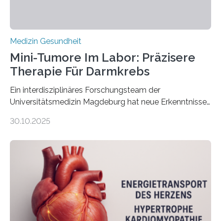
Medizin Gesundheit
Mini-Tumore Im Labor: Präzisere
Therapie Für Darmkrebs
Ein interdisziplinäres Forschungsteam der
Universitätsmedizin Magdeburg hat neue Erkenntnisse
gewonnen, wie Darmkrebs künftig individueller
30.10.2025
behandelt werden kann. In ihrer aktuellen Studie,
veröffentlicht in der Fachzeitschrift Molecular
Oncology, zeigen die Forschenden, dass Mini-Tumore
aus Gewebe von Patientinnen und Patienten –
sogenannte Organoide – genutzt werden können, um
vorab zu prüfen, welche Medikamente am besten
wirken. Dabei wurde ein Eiweiß identifiziert, das künftig
als Biomarker für die Wahl der passenden Therapie
dienen könnte. Darmkrebs zählt weltweit zu den