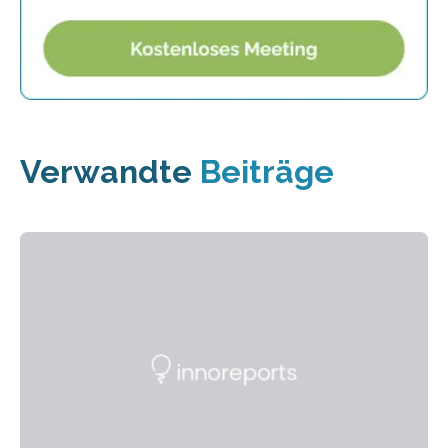
Verwandte
Beiträge