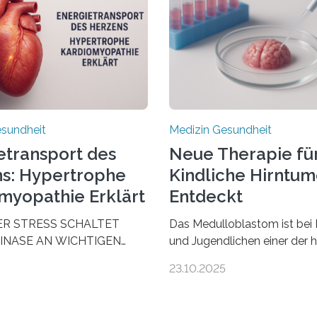
esundheit
Medizin Gesundheit
etransport des
Neue Therapie fü
s: Hypertrophe
Kindliche Hirntu
myopathie Erklärt
Entdeckt
ER STRESS SCHALTET
Das Medulloblastom ist bei 
INASE AN WICHTIGEN
und Jugendlichen einer der 
AUS, SODASS DAS HERZ
bösartigen Hirntumore des 
23.10.2025
 ENERGIEGLEICHGEWICHT
Nervensystems. Etwa 70 bis
schende aus dem
Prozent der Betroffenen kön
 Zentrum für
heutigen Methoden geheilt 