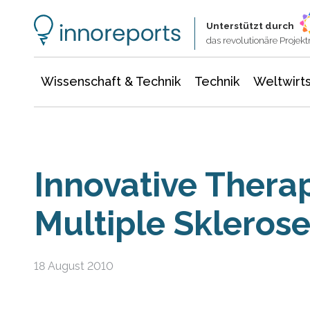
Wissenschaft & Technik
Informationstechnologie
Energie & Elektrotechnik
Unterstützt durch
das revolutionäre Proje
Wissenschaft & Technik
Technik
Weltwirts
Innovative Thera
Multiple Skleros
18 August 2010