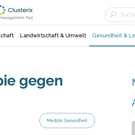
Landwirtschaft & Umwelt
Gesundheit &
Agrar- Forstwissenschaften
Biowissenschafte
Unternehmensmeldungen
Ökologie Umwelt- Naturschutz
ktmanagement-Tool
chaft
Landwirtschaft & Umwelt
Gesundheit & L
pie gegen
e
Medizin Gesundheit