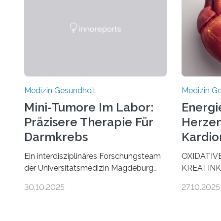
Medizin Gesundheit
Medizin G
Mini-Tumore Im Labor:
Energi
Präzisere Therapie Für
Herzen
Darmkrebs
Kardio
Ein interdisziplinäres Forschungsteam
OXIDATIV
der Universitätsmedizin Magdeburg
KREATINK
hat neue Erkenntnisse gewonnen, wie
STELLEN 
30.10.2025
27.10.2025
Darmkrebs künftig individueller
AUS DEM
behandelt werden kann. In ihrer
KOMMTFor
aktuellen Studie, veröffentlicht in der
Deutschen