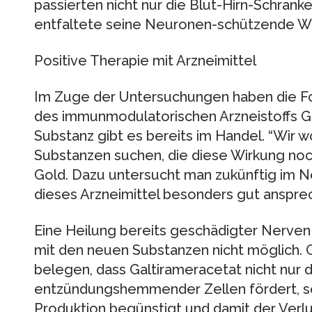
passierten nicht nur die Blut-Hirn-Schran
entfaltete seine Neuronen-schützende Wir
Positive Therapie mit Arzneimittel
Im Zuge der Untersuchungen haben die Fo
des immunmodulatorischen Arzneistoffs Gl
Substanz gibt es bereits im Handel. “Wir w
Substanzen suchen, die diese Wirkung noch
Gold. Dazu untersucht man zukünftig im N
dieses Arzneimittel besonders gut anspre
Eine Heilung bereits geschädigter Nerven s
mit den neuen Substanzen nicht möglich.
belegen, dass Galtirameracetat nicht nur 
entzündungshemmender Zellen fördert, s
Produktion begünstigt und damit der Ver