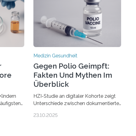
Medizin Gesundheit
r
Gegen Polio Geimpft:
more
Fakten Und Mythen Im
Überblick
Kindern
HZI-Studie an digitaler Kohorte zeigt
häufigsten
Unterschiede zwischen dokumentierter
Zentralen
und selbstberichteter Polioimpfquote
23.10.2025
 80
Die Poliomyelitis, auch bekannt als
nen mit
Kinderlähmung, ist eine ansteckende
werden.
Krankheit, die durch das Poliovirus