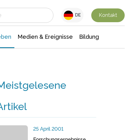
 Leben
Medien & Ereignisse
Interdisziplinäre Forschung
Veranstaltungsnachrichten
n Chemie
Gesellschaftswissenschaften
Kontakt
DE
eben
Medien & Ereignisse
Bildung
Meistgelesene
Artikel
25 April 2001
Forschungsergebnisse