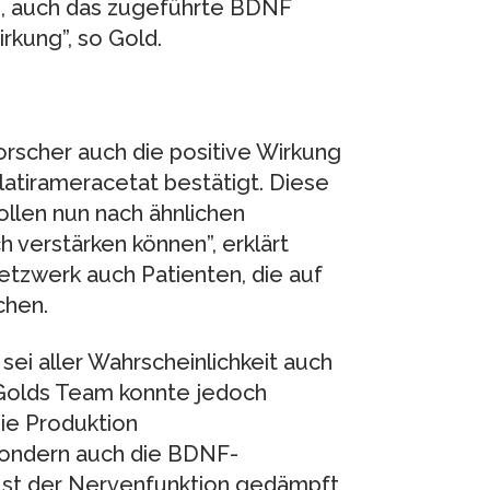
ke, auch das zugeführte BDNF
kung”, so Gold.
rscher auch die positive Wirkung
atirameracetat bestätigt. Diese
ollen nun nach ähnlichen
 verstärken können”, erklärt
etzwerk auch Patienten, die auf
chen.
ei aller Wahrscheinlichkeit auch
 Golds Team konnte jedoch
die Produktion
ondern auch die BDNF-
lust der Nervenfunktion gedämpft