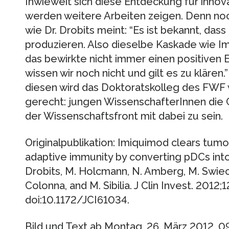
Inwieweit sich diese Entdeckung für innov
werden weitere Arbeiten zeigen. Denn noc
wie Dr. Drobits meint: “Es ist bekannt, da
produzieren. Also dieselbe Kaskade wie Im
das bewirkte nicht immer einen positiven
wissen wir noch nicht und gilt es zu kläre
diesen wird das Doktoratskolleg des FWF 
gerecht: jungen WissenschafterInnen die 
der Wissenschaftsfront mit dabei zu sein.
Originalpublikation: Imiquimod clears tum
adaptive immunity by converting pDCs into t
Drobits, M. Holcmann, N. Amberg, M. Swiec
Colonna, and M. Sibilia. J Clin Invest. 2012;
doi:10.1172/JCI61034.
Bild und Text ab Montag, 26. März 2012, 0