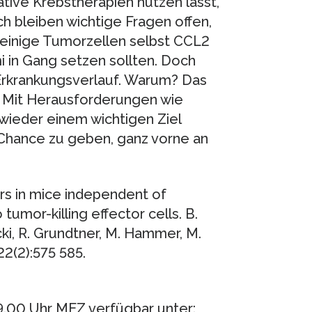
ative Krebstherapien nutzen lässt,
h bleiben wichtige Fragen offen,
ss einige Tumorzellen selbst CCL2
i in Gang setzen sollten. Doch
 Erkrankungsverlauf. Warum? Das
n.” Mit Herausforderungen wie
wieder einem wichtigen Ziel
Chance zu geben, ganz vorne an
ors in mice independent of
umor-killing effector cells. B.
ki, R. Grundtner, M. Hammer, M.
122(2):575 585.
9.00 Uhr MEZ verfügbar unter: