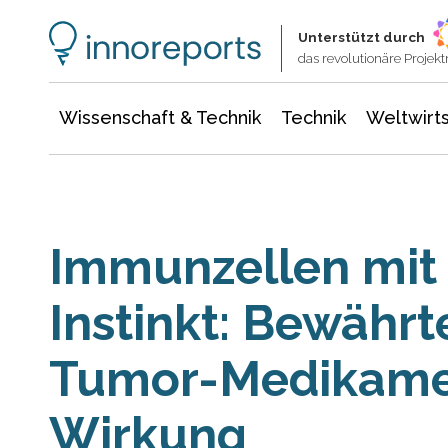
Wissenschaft & Technik
Informationstechnologie
Energie & Elektrotechnik
Unterstützt durch
das revolutionäre Proje
Wissenschaft & Technik
Technik
Weltwirts
Immunzellen mit 
Instinkt: Bewährt
Tumor-Medikamen
Wirkung