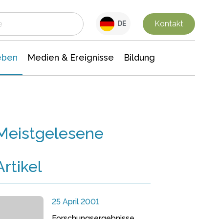
 Leben
Medien & Ereignisse
Interdisziplinäre Forschung
Veranstaltungsnachrichten
n Chemie
Gesellschaftswissenschaften
Kontakt
DE
eben
Medien & Ereignisse
Bildung
Meistgelesene
Artikel
25 April 2001
Forschungsergebnisse