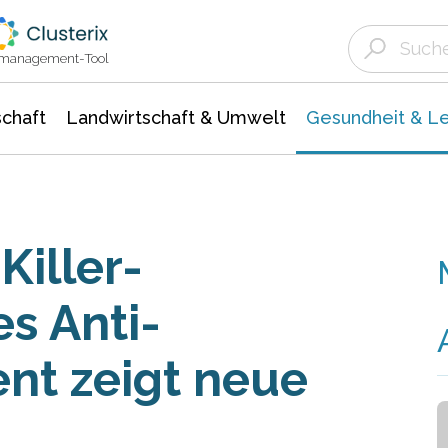
Landwirtschaft & Umwelt
Gesundheit &
Agrar- Forstwissenschaften
Biowissenschafte
Unternehmensmeldungen
Ökologie Umwelt- Naturschutz
ktmanagement-Tool
chaft
Landwirtschaft & Umwelt
Gesundheit & L
Killer-
es Anti-
t zeigt neue