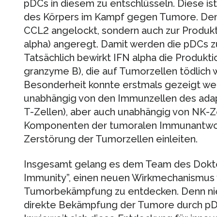
pDCs in diesem zu entschlüsseln. Diese ist
des Körpers im Kampf gegen Tumore. Den
CCL2 angelockt, sondern auch zur Produkti
alpha) angeregt. Damit werden die pDCs zu
Tatsächlich bewirkt IFN alpha die Produkti
granzyme B), die auf Tumorzellen tödlich w
Besonderheit konnte erstmals gezeigt wer
unabhängig von den Immunzellen des ad
T-Zellen), aber auch unabhängig von NK-Ze
Komponenten der tumoralen Immunantwor
Zerstörung der Tumorzellen einleiten.
Insgesamt gelang es dem Team des Dokto
Immunity”, einen neuen Wirkmechanismus v
Tumorbekämpfung zu entdecken. Denn nie
direkte Bekämpfung der Tumore durch p