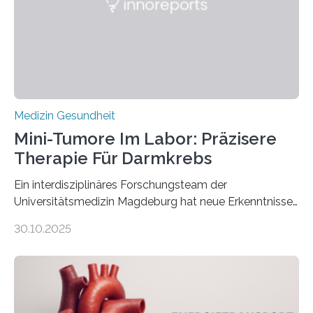
Medizin Gesundheit
Mini-Tumore Im Labor: Präzisere
Therapie Für Darmkrebs
Ein interdisziplinäres Forschungsteam der
Universitätsmedizin Magdeburg hat neue Erkenntnisse
gewonnen, wie Darmkrebs künftig individueller
30.10.2025
behandelt werden kann. In ihrer aktuellen Studie,
veröffentlicht in der Fachzeitschrift Molecular
Oncology, zeigen die Forschenden, dass Mini-Tumore
aus Gewebe von Patientinnen und Patienten –
sogenannte Organoide – genutzt werden können, um