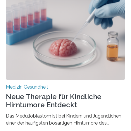
im Journal Circulation, warum der Energietransport bei
der Hypertrophen Kardiomyopathie (HCM) versagen
kann und wie sich durch eine Verringerung der
Herzbelastung und des oxidativen Stresses
Rhythmusstörungen reduzieren lassen. Würzburg. Die
hypertrophe Kardiomyopathie (HCM) ist die häufigste
erblich bedingte Herzerkrankung. Sie führt dazu, dass
sich die linke Herzkammer verdickt, der Herzmuskel zu
stark kontrahiert…
Medizin Gesundheit
Neue Therapie für Kindliche
Hirntumore Entdeckt
Das Medulloblastom ist bei Kindern und Jugendlichen
einer der häufigsten bösartigen Hirntumore des
Zentralen Nervensystems. Etwa 70 bis 80 Prozent der