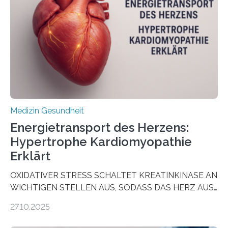
vorab zu prüfen, welche Medikamente am besten
wirken. Dabei wurde ein Eiweiß identifiziert, das künftig
als Biomarker für die Wahl der passenden Therapie
dienen könnte. Darmkrebs zählt weltweit zu den
häufigsten Krebsarten und stellt…
Medizin Gesundheit
Energietransport des Herzens:
Hypertrophe Kardiomyopathie
Erklärt
OXIDATIVER STRESS SCHALTET KREATINKINASE AN
WICHTIGEN STELLEN AUS, SODASS DAS HERZ AUS
DEM ENERGIEGLEICHGEWICHT KOMMTForschende
27.10.2025
aus dem Deutschen Zentrum für Herzinsuffizienz
zeigen in einer internationalen, multizentrischen Studie