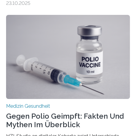
23.10.2025
Betroffenen können mit heutigen Methoden geheilt
werden. Viele müssen jedoch mit schweren
Langzeitfolgen der aggressiven Therapien leben.
Dringend benötigt werden zielgerichtete Therapien, die
nur Tumorschwachstellen angreifen und normales
Gewebe verschonen. Forschende um Daniel Merk vom
Hertie-Institut für klinische Hirnforschung am
Universitätsklinikum Tübingen haben eine solche
Schwachstelle im Erbgut einer Untergruppe des
Medulloblastoms gefunden. Die Wilhelm Sander-
Stiftung unterstützte das Projekt…
Medizin Gesundheit
Gegen Polio Geimpft: Fakten Und
Mythen Im Überblick