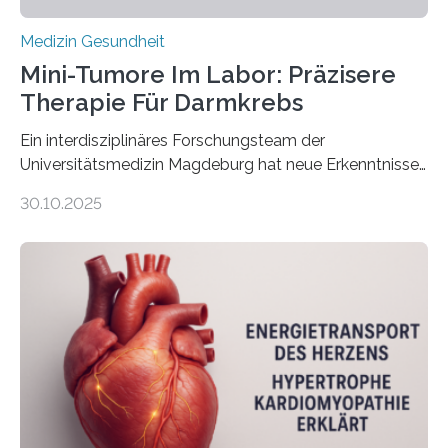
Medizin Gesundheit
Mini-Tumore Im Labor: Präzisere
Therapie Für Darmkrebs
Ein interdisziplinäres Forschungsteam der
Universitätsmedizin Magdeburg hat neue Erkenntnisse
gewonnen, wie Darmkrebs künftig individueller
30.10.2025
behandelt werden kann. In ihrer aktuellen Studie,
veröffentlicht in der Fachzeitschrift Molecular
Oncology, zeigen die Forschenden, dass Mini-Tumore
aus Gewebe von Patientinnen und Patienten –
sogenannte Organoide – genutzt werden können, um
vorab zu prüfen, welche Medikamente am besten
wirken. Dabei wurde ein Eiweiß identifiziert, das künftig
als Biomarker für die Wahl der passenden Therapie
dienen könnte. Darmkrebs zählt weltweit zu den
häufigsten Krebsarten und stellt…