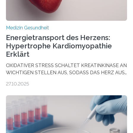
Medizin Gesundheit
Energietransport des Herzens:
Hypertrophe Kardiomyopathie
Erklärt
OXIDATIVER STRESS SCHALTET KREATINKINASE AN
WICHTIGEN STELLEN AUS, SODASS DAS HERZ AUS
DEM ENERGIEGLEICHGEWICHT KOMMTForschende
27.10.2025
aus dem Deutschen Zentrum für Herzinsuffizienz
zeigen in einer internationalen, multizentrischen Studie
im Journal Circulation, warum der Energietransport bei
der Hypertrophen Kardiomyopathie (HCM) versagen
kann und wie sich durch eine Verringerung der
Herzbelastung und des oxidativen Stresses
Rhythmusstörungen reduzieren lassen. Würzburg. Die