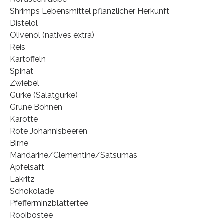
Shrimps Lebensmittel pflanzlicher Herkunft
Distelöl
Olivenöl (natives extra)
Reis
Kartoffeln
Spinat
Zwiebel
Gurke (Salatgurke)
Grüne Bohnen
Karotte
Rote Johannisbeeren
Birne
Mandarine/Clementine/Satsumas
Apfelsaft
Lakritz
Schokolade
Pfefferminzblättertee
Rooibostee