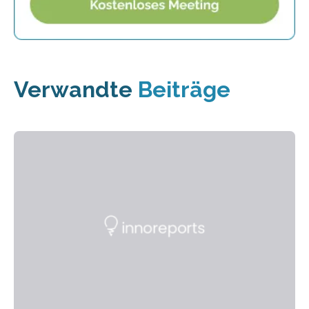
Verwandte
Beiträge