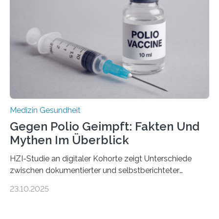
Gewebe verschonen. Forschende um Daniel Merk vom
Hertie-Institut für klinische Hirnforschung am
Universitätsklinikum Tübingen haben eine solche
Schwachstelle im Erbgut einer Untergruppe des
Medulloblastoms gefunden. Die Wilhelm Sander-
Stiftung unterstützte das Projekt…
Medizin Gesundheit
Gegen Polio Geimpft: Fakten Und
Mythen Im Überblick
HZI-Studie an digitaler Kohorte zeigt Unterschiede
zwischen dokumentierter und selbstberichteter
Polioimpfquote Die Poliomyelitis, auch bekannt als
23.10.2025
Kinderlähmung, ist eine ansteckende Krankheit, die
durch das Poliovirus verursacht wird. Durch die
Entwicklung wirksamer Impfstoffe konnte das