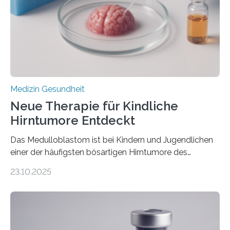
hypertrophe Kardiomyopathie (HCM) ist die häufigste
erblich bedingte Herzerkrankung. Sie führt dazu, dass
sich die linke Herzkammer verdickt, der Herzmuskel zu
stark kontrahiert…
Medizin Gesundheit
Neue Therapie für Kindliche
Hirntumore Entdeckt
Das Medulloblastom ist bei Kindern und Jugendlichen
einer der häufigsten bösartigen Hirntumore des
Zentralen Nervensystems. Etwa 70 bis 80 Prozent der
23.10.2025
Betroffenen können mit heutigen Methoden geheilt
werden. Viele müssen jedoch mit schweren
Langzeitfolgen der aggressiven Therapien leben.
Dringend benötigt werden zielgerichtete Therapien, die
nur Tumorschwachstellen angreifen und normales