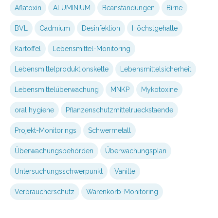
Aflatoxin
ALUMINIUM
Beanstandungen
Birne
BVL
Cadmium
Desinfektion
Höchstgehalte
Kartoffel
Lebensmittel-Monitoring
Lebensmittelproduktionskette
Lebensmittelsicherheit
Lebensmittelüberwachung
MNKP
Mykotoxine
oral hygiene
Pflanzenschutzmittelrueckstaende
Projekt-Monitorings
Schwermetall
Überwachungsbehörden
Überwachungsplan
Untersuchungsschwerpunkt
Vanille
Verbraucherschutz
Warenkorb-Monitoring