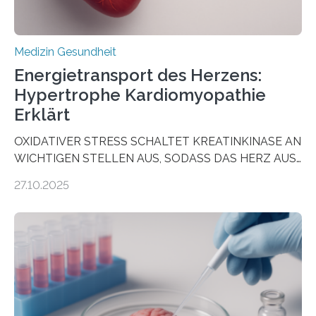
Medizin Gesundheit
Energietransport des Herzens:
Hypertrophe Kardiomyopathie
Erklärt
OXIDATIVER STRESS SCHALTET KREATINKINASE AN
WICHTIGEN STELLEN AUS, SODASS DAS HERZ AUS
DEM ENERGIEGLEICHGEWICHT KOMMTForschende
27.10.2025
aus dem Deutschen Zentrum für Herzinsuffizienz
zeigen in einer internationalen, multizentrischen Studie
im Journal Circulation, warum der Energietransport bei
der Hypertrophen Kardiomyopathie (HCM) versagen
kann und wie sich durch eine Verringerung der
Herzbelastung und des oxidativen Stresses
Rhythmusstörungen reduzieren lassen. Würzburg. Die
hypertrophe Kardiomyopathie (HCM) ist die häufigste