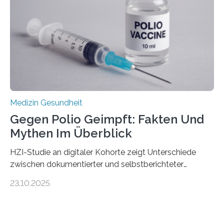
Hertie-Institut für klinische Hirnforschung am
Universitätsklinikum Tübingen haben eine solche
Schwachstelle im Erbgut einer Untergruppe des
Medulloblastoms gefunden. Die Wilhelm Sander-
Stiftung unterstützte das Projekt…
Medizin Gesundheit
Gegen Polio Geimpft: Fakten Und
Mythen Im Überblick
HZI-Studie an digitaler Kohorte zeigt Unterschiede
zwischen dokumentierter und selbstberichteter
Polioimpfquote Die Poliomyelitis, auch bekannt als
23.10.2025
Kinderlähmung, ist eine ansteckende Krankheit, die
durch das Poliovirus verursacht wird. Durch die
Entwicklung wirksamer Impfstoffe konnte das