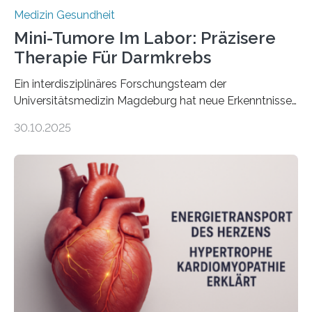
Medizin Gesundheit
Mini-Tumore Im Labor: Präzisere
Therapie Für Darmkrebs
Ein interdisziplinäres Forschungsteam der
Universitätsmedizin Magdeburg hat neue Erkenntnisse
gewonnen, wie Darmkrebs künftig individueller
30.10.2025
behandelt werden kann. In ihrer aktuellen Studie,
veröffentlicht in der Fachzeitschrift Molecular
Oncology, zeigen die Forschenden, dass Mini-Tumore
aus Gewebe von Patientinnen und Patienten –
sogenannte Organoide – genutzt werden können, um
vorab zu prüfen, welche Medikamente am besten
wirken. Dabei wurde ein Eiweiß identifiziert, das künftig
als Biomarker für die Wahl der passenden Therapie
dienen könnte. Darmkrebs zählt weltweit zu den
häufigsten Krebsarten und stellt…