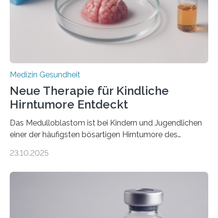
erblich bedingte Herzerkrankung. Sie führt dazu, dass
sich die linke Herzkammer verdickt, der Herzmuskel zu
stark kontrahiert…
Medizin Gesundheit
Neue Therapie für Kindliche
Hirntumore Entdeckt
Das Medulloblastom ist bei Kindern und Jugendlichen
einer der häufigsten bösartigen Hirntumore des
Zentralen Nervensystems. Etwa 70 bis 80 Prozent der
23.10.2025
Betroffenen können mit heutigen Methoden geheilt
werden. Viele müssen jedoch mit schweren
Langzeitfolgen der aggressiven Therapien leben.
Dringend benötigt werden zielgerichtete Therapien, die
nur Tumorschwachstellen angreifen und normales
Gewebe verschonen. Forschende um Daniel Merk vom