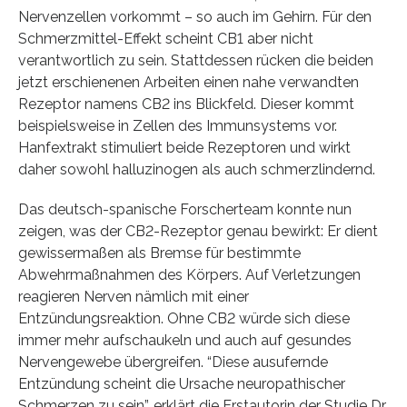
Nervenzellen vorkommt – so auch im Gehirn. Für den
Schmerzmittel-Effekt scheint CB1 aber nicht
verantwortlich zu sein. Stattdessen rücken die beiden
jetzt erschienenen Arbeiten einen nahe verwandten
Rezeptor namens CB2 ins Blickfeld. Dieser kommt
beispielsweise in Zellen des Immunsystems vor.
Hanfextrakt stimuliert beide Rezeptoren und wirkt
daher sowohl halluzinogen als auch schmerzlindernd.
Das deutsch-spanische Forscherteam konnte nun
zeigen, was der CB2-Rezeptor genau bewirkt: Er dient
gewissermaßen als Bremse für bestimmte
Abwehrmaßnahmen des Körpers. Auf Verletzungen
reagieren Nerven nämlich mit einer
Entzündungsreaktion. Ohne CB2 würde sich diese
immer mehr aufschaukeln und auch auf gesundes
Nervengewebe übergreifen. “Diese ausufernde
Entzündung scheint die Ursache neuropathischer
Schmerzen zu sein”, erklärt die Erstautorin der Studie Dr.