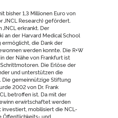
it bisher 1,3 Millionen Euro von
or JNCL Research) gefördert.
n JNCL erkrankt. Der
i an der Harvard Medical School
 ermöglicht, die Dank der
gewonnen werden konnte. Die R+W
 der Nähe von Frankfurt ist
Schrittmotoren. Die Erlöse der
inder und unterstützen die
 Die gemeinnützige Stiftung
wurde 2002 von Dr. Frank
 betroffen ist. Da mit der
Gewinn erwirtschaftet werden
investiert, mobilisiert die NCL-
 Öffentlichkeits- und