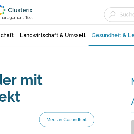
Landwirtschaft & Umwelt
Gesundheit &
Agrar- Forstwissenschaften
Biowissenschafte
Unternehmensmeldungen
Ökologie Umwelt- Naturschutz
ktmanagement-Tool
chaft
Landwirtschaft & Umwelt
Gesundheit & L
der mit
ekt
Medizin Gesundheit