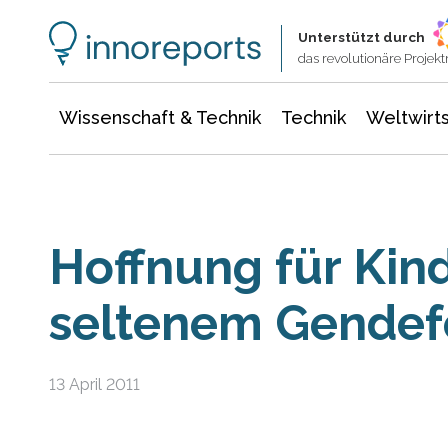
Wissenschaft & Technik
Informationstechnologie
Energie & Elektrotechnik
Unterstützt durch
das revolutionäre Proje
Wissenschaft & Technik
Technik
Weltwirts
Hoffnung für Kin
seltenem Gendef
13 April 2011