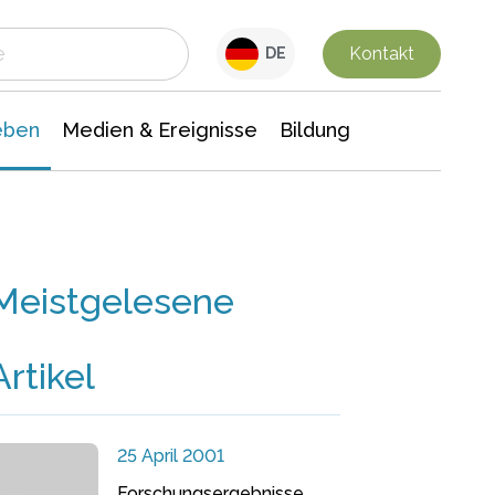
 Leben
Medien & Ereignisse
Interdisziplinäre Forschung
Veranstaltungsnachrichten
n Chemie
Gesellschaftswissenschaften
Kontakt
DE
eben
Medien & Ereignisse
Bildung
Meistgelesene
Artikel
25 April 2001
Forschungsergebnisse