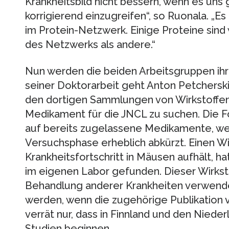
Krankheitsbild nicht bessern, wenn es uns g
korrigierend einzugreifen“, so Ruonala. „Es
im Protein-Netzwerk. Einige Proteine sin
des Netzwerks als andere.“
Nun werden die beiden Arbeitsgruppen ihre
seiner Doktorarbeit geht Anton Petcherski 
den dortigen Sammlungen von Wirkstoffe
Medikament für die JNCL zu suchen. Die F
auf bereits zugelassene Medikamente, weil 
Versuchsphase erheblich abkürzt. Einen Wir
Krankheitsfortschritt in Mäusen aufhält, ha
im eigenen Labor gefunden. Dieser Wirksto
Behandlung anderer Krankheiten verwendet
werden, wenn die zugehörige Publikation ver
verrät nur, dass in Finnland und den Niede
Studien beginnen.