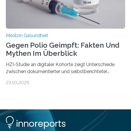
Medulloblastoms gefunden. Die Wilhelm Sander-
Stiftung unterstützte das Projekt…
Medizin Gesundheit
Gegen Polio Geimpft: Fakten Und
Mythen Im Überblick
HZI-Studie an digitaler Kohorte zeigt Unterschiede
zwischen dokumentierter und selbstberichteter
Polioimpfquote Die Poliomyelitis, auch bekannt als
23.10.2025
Kinderlähmung, ist eine ansteckende Krankheit, die
durch das Poliovirus verursacht wird. Durch die
Entwicklung wirksamer Impfstoffe konnte das
Poliovirus weit zurückgedrängt werden und war 2024
nur noch in zwei Ländern endemisch. Bis das Virus
weltweit ausgerottet ist, ist aber auch in Deutschland
ein Impfschutz wichtig, da das Virus jederzeit wieder