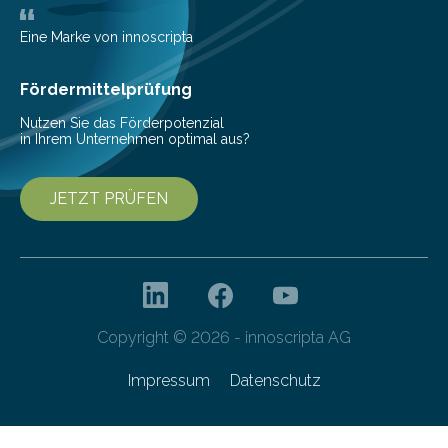
eingeschleppt werden könnte. Epidemiolog:innen des
Helmholtz-Zentrums für Infektionsforschung (HZI)
Eine Marke von innoscripta
haben nun gezeigt, dass viele…
Fördermittelprüfung
Nutzen Sie das Förderpotenzial
in Ihrem Unternehmen optimal aus?
JETZT PRÜFEN
Copyright © 2026 - innoscripta AG
Impressum
Datenschutz