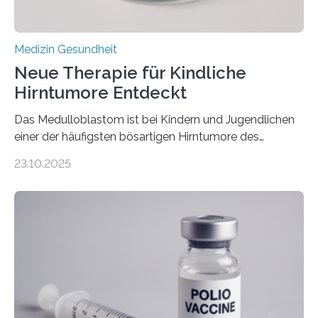
Medizin Gesundheit
Neue Therapie für Kindliche
Hirntumore Entdeckt
Das Medulloblastom ist bei Kindern und Jugendlichen
einer der häufigsten bösartigen Hirntumore des
Zentralen Nervensystems. Etwa 70 bis 80 Prozent der
23.10.2025
Betroffenen können mit heutigen Methoden geheilt
werden. Viele müssen jedoch mit schweren
Langzeitfolgen der aggressiven Therapien leben.
Dringend benötigt werden zielgerichtete Therapien, die
nur Tumorschwachstellen angreifen und normales
Gewebe verschonen. Forschende um Daniel Merk vom
Hertie-Institut für klinische Hirnforschung am
Universitätsklinikum Tübingen haben eine solche
Schwachstelle im Erbgut einer Untergruppe des