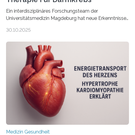
Ein interdisziplinäres Forschungsteam der
Universitätsmedizin Magdeburg hat neue Erkenntnisse
gewonnen, wie Darmkrebs künftig individueller
30.10.2025
behandelt werden kann. In ihrer aktuellen Studie,
veröffentlicht in der Fachzeitschrift Molecular
Oncology, zeigen die Forschenden, dass Mini-Tumore
aus Gewebe von Patientinnen und Patienten –
sogenannte Organoide – genutzt werden können, um
vorab zu prüfen, welche Medikamente am besten
wirken. Dabei wurde ein Eiweiß identifiziert, das künftig
als Biomarker für die Wahl der passenden Therapie
dienen könnte. Darmkrebs zählt weltweit zu den
häufigsten Krebsarten und stellt…
Medizin Gesundheit