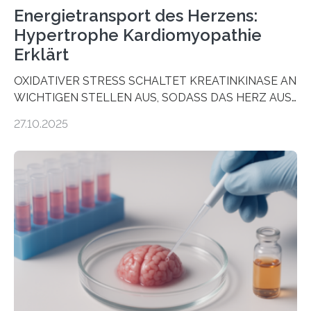
Energietransport des Herzens:
Hypertrophe Kardiomyopathie
Erklärt
OXIDATIVER STRESS SCHALTET KREATINKINASE AN
WICHTIGEN STELLEN AUS, SODASS DAS HERZ AUS
DEM ENERGIEGLEICHGEWICHT KOMMTForschende
27.10.2025
aus dem Deutschen Zentrum für Herzinsuffizienz
zeigen in einer internationalen, multizentrischen Studie
im Journal Circulation, warum der Energietransport bei
der Hypertrophen Kardiomyopathie (HCM) versagen
kann und wie sich durch eine Verringerung der
Herzbelastung und des oxidativen Stresses
Rhythmusstörungen reduzieren lassen. Würzburg. Die
hypertrophe Kardiomyopathie (HCM) ist die häufigste
erblich bedingte Herzerkrankung. Sie führt dazu, dass
sich die linke Herzkammer verdickt, der Herzmuskel zu
stark kontrahiert…