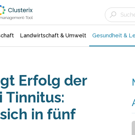
Landwirtschaft & Umwelt
Gesundheit &
Agrar- Forstwissenschaften
Biowissenschafte
Unternehmensmeldungen
Ökologie Umwelt- Naturschutz
ktmanagement-Tool
chaft
Landwirtschaft & Umwelt
Gesundheit & L
gt Erfolg der
 Tinnitus:
sich in fünf