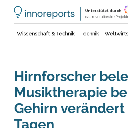
Wissenschaft & Technik
Informationstechnologie
Energie & Elektrotechnik
Unterstützt durch
das revolutionäre Proje
Wissenschaft & Technik
Technik
Weltwirts
Hirnforscher bele
Musiktherapie bei
Gehirn verändert 
Tagen