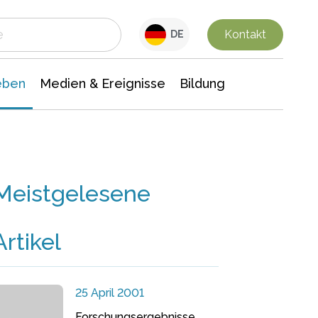
 Leben
Medien & Ereignisse
Interdisziplinäre Forschung
Veranstaltungsnachrichten
n Chemie
Gesellschaftswissenschaften
Kontakt
DE
eben
Medien & Ereignisse
Bildung
Meistgelesene
Artikel
25 April 2001
Forschungsergebnisse