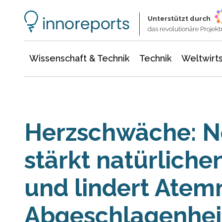
Wissenschaft & Technik
Informationstechnologie
Energie & Elektrotechnik
Unterstützt durch
das revolutionäre Proje
Wissenschaft & Technik
Technik
Weltwirts
Herzschwäche: N
stärkt natürliche
und lindert Atem
Abgeschlagenhei