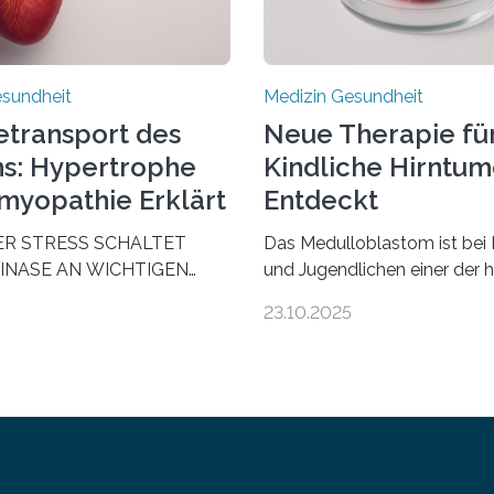
esundheit
Medizin Gesundheit
etransport des
Neue Therapie fü
s: Hypertrophe
Kindliche Hirntu
myopathie Erklärt
Entdeckt
ER STRESS SCHALTET
Das Medulloblastom ist bei 
INASE AN WICHTIGEN
und Jugendlichen einer der 
AUS, SODASS DAS HERZ
bösartigen Hirntumore des 
23.10.2025
 ENERGIEGLEICHGEWICHT
Nervensystems. Etwa 70 bis
schende aus dem
Prozent der Betroffenen kön
 Zentrum für
heutigen Methoden geheilt 
zienz zeigen in einer
Viele müssen jedoch mit sc
alen, multizentrischen Studie
Langzeitfolgen der aggress
 Circulation, warum der
Therapien leben. Dringend b
nsport bei der Hypertrophen
werden zielgerichtete Therap