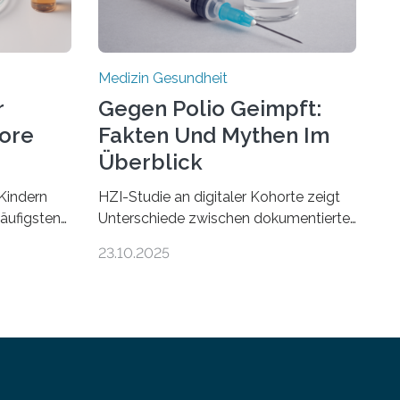
Medizin Gesundheit
r
Gegen Polio Geimpft:
more
Fakten Und Mythen Im
Überblick
Kindern
HZI-Studie an digitaler Kohorte zeigt
häufigsten
Unterschiede zwischen dokumentierter
Zentralen
und selbstberichteter Polioimpfquote
23.10.2025
 80
Die Poliomyelitis, auch bekannt als
nen mit
Kinderlähmung, ist eine ansteckende
werden.
Krankheit, die durch das Poliovirus
hweren
verursacht wird. Durch die Entwicklung
iven
wirksamer Impfstoffe konnte das
enötigt
Poliovirus weit zurückgedrängt werden
ien, die
und war 2024 nur noch in zwei Ländern