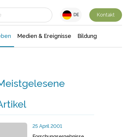
 Leben
Medien & Ereignisse
Interdisziplinäre Forschung
Veranstaltungsnachrichten
n Chemie
Gesellschaftswissenschaften
Kontakt
DE
eben
Medien & Ereignisse
Bildung
Meistgelesene
Artikel
25 April 2001
Forschungsergebnisse