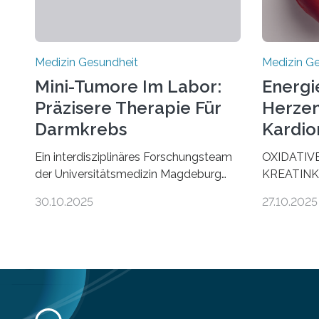
Medizin Gesundheit
Medizin G
Mini-Tumore Im Labor:
Energi
Präzisere Therapie Für
Herzen
Darmkrebs
Kardio
Ein interdisziplinäres Forschungsteam
OXIDATIV
der Universitätsmedizin Magdeburg
KREATINK
hat neue Erkenntnisse gewonnen, wie
STELLEN 
30.10.2025
27.10.2025
Darmkrebs künftig individueller
AUS DEM
behandelt werden kann. In ihrer
KOMMTFor
aktuellen Studie, veröffentlicht in der
Deutschen
Fachzeitschrift Molecular Oncology,
Herzinsuffi
zeigen die Forschenden, dass Mini-
internation
Tumore aus Gewebe von Patientinnen
im Journal
und Patienten – sogenannte Organoide
Energietra