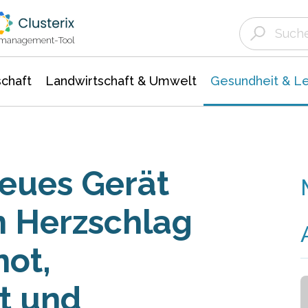
Landwirtschaft & Umwelt
Gesundheit &
Agrar- Forstwissenschaften
Biowissenschafte
Unternehmensmeldungen
Ökologie Umwelt- Naturschutz
ktmanagement-Tool
chaft
Landwirtschaft & Umwelt
Gesundheit & L
eues Gerät
n Herzschlag
not,
t und