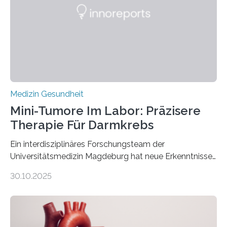
Medizin Gesundheit
Mini-Tumore Im Labor: Präzisere
Therapie Für Darmkrebs
Ein interdisziplinäres Forschungsteam der
Universitätsmedizin Magdeburg hat neue Erkenntnisse
gewonnen, wie Darmkrebs künftig individueller
30.10.2025
behandelt werden kann. In ihrer aktuellen Studie,
veröffentlicht in der Fachzeitschrift Molecular
Oncology, zeigen die Forschenden, dass Mini-Tumore
aus Gewebe von Patientinnen und Patienten –