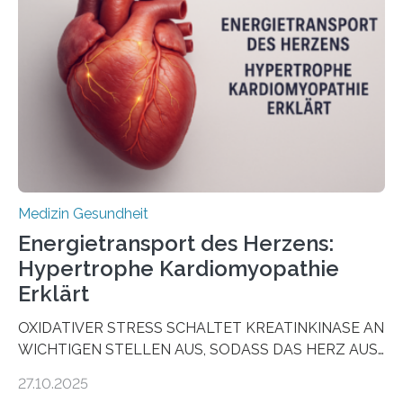
sogenannte Organoide – genutzt werden können, um
vorab zu prüfen, welche Medikamente am besten
wirken. Dabei wurde ein Eiweiß identifiziert, das künftig
als Biomarker für die Wahl der passenden Therapie
dienen könnte. Darmkrebs zählt weltweit zu den
häufigsten Krebsarten und stellt…
Medizin Gesundheit
Energietransport des Herzens:
Hypertrophe Kardiomyopathie
Erklärt
OXIDATIVER STRESS SCHALTET KREATINKINASE AN
WICHTIGEN STELLEN AUS, SODASS DAS HERZ AUS
DEM ENERGIEGLEICHGEWICHT KOMMTForschende
27.10.2025
aus dem Deutschen Zentrum für Herzinsuffizienz