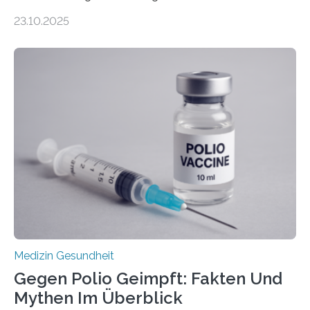
Zentralen Nervensystems. Etwa 70 bis 80 Prozent der
23.10.2025
Betroffenen können mit heutigen Methoden geheilt
werden. Viele müssen jedoch mit schweren
Langzeitfolgen der aggressiven Therapien leben.
Dringend benötigt werden zielgerichtete Therapien, die
nur Tumorschwachstellen angreifen und normales
Gewebe verschonen. Forschende um Daniel Merk vom
Hertie-Institut für klinische Hirnforschung am
Universitätsklinikum Tübingen haben eine solche
Schwachstelle im Erbgut einer Untergruppe des
Medulloblastoms gefunden. Die Wilhelm Sander-
Stiftung unterstützte das Projekt…
Medizin Gesundheit
Gegen Polio Geimpft: Fakten Und
Mythen Im Überblick