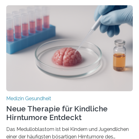
zeigen in einer internationalen, multizentrischen Studie
im Journal Circulation, warum der Energietransport bei
der Hypertrophen Kardiomyopathie (HCM) versagen
kann und wie sich durch eine Verringerung der
Herzbelastung und des oxidativen Stresses
Rhythmusstörungen reduzieren lassen. Würzburg. Die
hypertrophe Kardiomyopathie (HCM) ist die häufigste
erblich bedingte Herzerkrankung. Sie führt dazu, dass
sich die linke Herzkammer verdickt, der Herzmuskel zu
stark kontrahiert…
Medizin Gesundheit
Neue Therapie für Kindliche
Hirntumore Entdeckt
Das Medulloblastom ist bei Kindern und Jugendlichen
einer der häufigsten bösartigen Hirntumore des