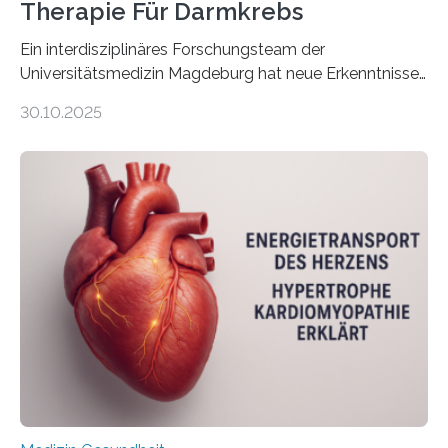
Therapie Für Darmkrebs
Ein interdisziplinäres Forschungsteam der
Universitätsmedizin Magdeburg hat neue Erkenntnisse
gewonnen, wie Darmkrebs künftig individueller
30.10.2025
behandelt werden kann. In ihrer aktuellen Studie,
veröffentlicht in der Fachzeitschrift Molecular
Oncology, zeigen die Forschenden, dass Mini-Tumore
aus Gewebe von Patientinnen und Patienten –
sogenannte Organoide – genutzt werden können, um
vorab zu prüfen, welche Medikamente am besten
wirken. Dabei wurde ein Eiweiß identifiziert, das künftig
als Biomarker für die Wahl der passenden Therapie
dienen könnte. Darmkrebs zählt weltweit zu den
häufigsten Krebsarten und stellt…