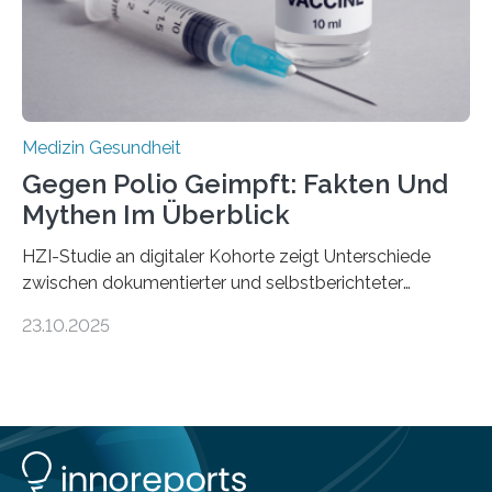
Medulloblastoms gefunden. Die Wilhelm Sander-
Stiftung unterstützte das Projekt…
Medizin Gesundheit
Gegen Polio Geimpft: Fakten Und
Mythen Im Überblick
HZI-Studie an digitaler Kohorte zeigt Unterschiede
zwischen dokumentierter und selbstberichteter
Polioimpfquote Die Poliomyelitis, auch bekannt als
23.10.2025
Kinderlähmung, ist eine ansteckende Krankheit, die
durch das Poliovirus verursacht wird. Durch die
Entwicklung wirksamer Impfstoffe konnte das
Poliovirus weit zurückgedrängt werden und war 2024
nur noch in zwei Ländern endemisch. Bis das Virus
weltweit ausgerottet ist, ist aber auch in Deutschland