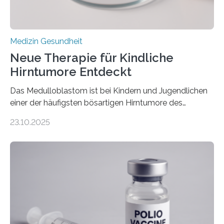
Medizin Gesundheit
Neue Therapie für Kindliche
Hirntumore Entdeckt
Das Medulloblastom ist bei Kindern und Jugendlichen
einer der häufigsten bösartigen Hirntumore des
Zentralen Nervensystems. Etwa 70 bis 80 Prozent der
23.10.2025
Betroffenen können mit heutigen Methoden geheilt
werden. Viele müssen jedoch mit schweren
Langzeitfolgen der aggressiven Therapien leben.
Dringend benötigt werden zielgerichtete Therapien, die
nur Tumorschwachstellen angreifen und normales
Gewebe verschonen. Forschende um Daniel Merk vom
Hertie-Institut für klinische Hirnforschung am
Universitätsklinikum Tübingen haben eine solche
Schwachstelle im Erbgut einer Untergruppe des