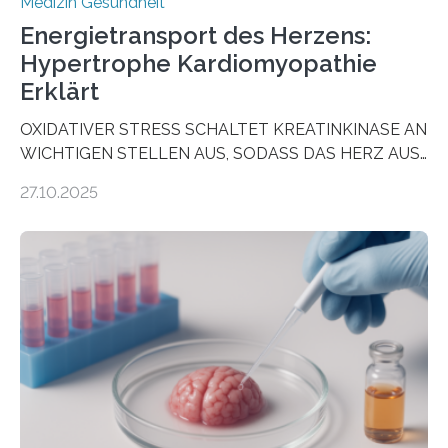
Medizin Gesundheit
Energietransport des Herzens:
Hypertrophe Kardiomyopathie
Erklärt
OXIDATIVER STRESS SCHALTET KREATINKINASE AN
WICHTIGEN STELLEN AUS, SODASS DAS HERZ AUS
DEM ENERGIEGLEICHGEWICHT KOMMTForschende
27.10.2025
aus dem Deutschen Zentrum für Herzinsuffizienz
zeigen in einer internationalen, multizentrischen Studie
im Journal Circulation, warum der Energietransport bei
der Hypertrophen Kardiomyopathie (HCM) versagen
kann und wie sich durch eine Verringerung der
Herzbelastung und des oxidativen Stresses
Rhythmusstörungen reduzieren lassen. Würzburg. Die
hypertrophe Kardiomyopathie (HCM) ist die häufigste
erblich bedingte Herzerkrankung. Sie führt dazu, dass
sich die linke Herzkammer verdickt, der Herzmuskel zu
stark kontrahiert…