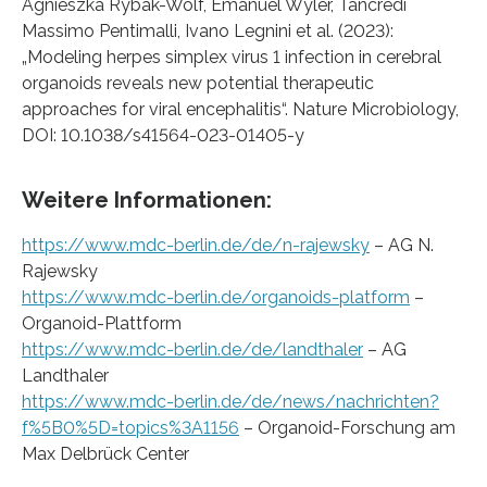
Agnieszka Rybak-Wolf, Emanuel Wyler, Tancredi
Massimo Pentimalli, Ivano Legnini et al. (2023):
„Modeling herpes simplex virus 1 infection in cerebral
organoids reveals new potential therapeutic
approaches for viral encephalitis“. Nature Microbiology,
DOI: 10.1038/s41564-023-01405-y
Weitere Informationen:
https://www.mdc-berlin.de/de/n-rajewsky
– AG N.
Rajewsky
https://www.mdc-berlin.de/organoids-platform
–
Organoid-Plattform
https://www.mdc-berlin.de/de/landthaler
– AG
Landthaler
https://www.mdc-berlin.de/de/news/nachrichten?
f%5B0%5D=topics%3A1156
– Organoid-Forschung am
Max Delbrück Center