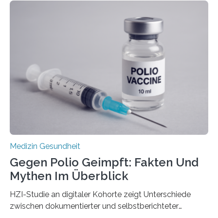
Langzeitfolgen der aggressiven Therapien leben.
Dringend benötigt werden zielgerichtete Therapien, die
nur Tumorschwachstellen angreifen und normales
Gewebe verschonen. Forschende um Daniel Merk vom
Hertie-Institut für klinische Hirnforschung am
Universitätsklinikum Tübingen haben eine solche
Schwachstelle im Erbgut einer Untergruppe des
Medulloblastoms gefunden. Die Wilhelm Sander-
Stiftung unterstützte das Projekt…
Medizin Gesundheit
Gegen Polio Geimpft: Fakten Und
Mythen Im Überblick
HZI-Studie an digitaler Kohorte zeigt Unterschiede
zwischen dokumentierter und selbstberichteter
Polioimpfquote Die Poliomyelitis, auch bekannt als