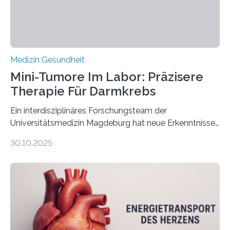
Medizin Gesundheit
Mini-Tumore Im Labor: Präzisere
Therapie Für Darmkrebs
Ein interdisziplinäres Forschungsteam der
Universitätsmedizin Magdeburg hat neue Erkenntnisse
gewonnen, wie Darmkrebs künftig individueller
30.10.2025
behandelt werden kann. In ihrer aktuellen Studie,
veröffentlicht in der Fachzeitschrift Molecular
Oncology, zeigen die Forschenden, dass Mini-Tumore
aus Gewebe von Patientinnen und Patienten –
sogenannte Organoide – genutzt werden können, um
vorab zu prüfen, welche Medikamente am besten
wirken. Dabei wurde ein Eiweiß identifiziert, das künftig