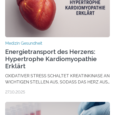
als Biomarker für die Wahl der passenden Therapie
dienen könnte. Darmkrebs zählt weltweit zu den
häufigsten Krebsarten und stellt…
Medizin Gesundheit
Energietransport des Herzens:
Hypertrophe Kardiomyopathie
Erklärt
OXIDATIVER STRESS SCHALTET KREATINKINASE AN
WICHTIGEN STELLEN AUS, SODASS DAS HERZ AUS
DEM ENERGIEGLEICHGEWICHT KOMMTForschende
27.10.2025
aus dem Deutschen Zentrum für Herzinsuffizienz
zeigen in einer internationalen, multizentrischen Studie
im Journal Circulation, warum der Energietransport bei
der Hypertrophen Kardiomyopathie (HCM) versagen