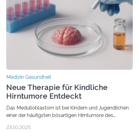
kann und wie sich durch eine Verringerung der
Herzbelastung und des oxidativen Stresses
Rhythmusstörungen reduzieren lassen. Würzburg. Die
hypertrophe Kardiomyopathie (HCM) ist die häufigste
erblich bedingte Herzerkrankung. Sie führt dazu, dass
sich die linke Herzkammer verdickt, der Herzmuskel zu
stark kontrahiert…
Medizin Gesundheit
Neue Therapie für Kindliche
Hirntumore Entdeckt
Das Medulloblastom ist bei Kindern und Jugendlichen
einer der häufigsten bösartigen Hirntumore des
Zentralen Nervensystems. Etwa 70 bis 80 Prozent der
23.10.2025
Betroffenen können mit heutigen Methoden geheilt
werden. Viele müssen jedoch mit schweren