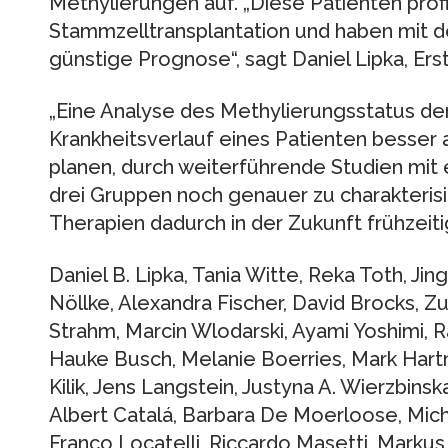
Methylierungen auf. „Diese Patienten profi
Stammzelltransplantation und haben mit d
günstige Prognose“, sagt Daniel Lipka, Ers
„Eine Analyse des Methylierungsstatus de
Krankheitsverlauf eines Patienten besser a
planen, durch weiterführende Studien mit 
drei Gruppen noch genauer zu charakteris
Therapien dadurch in der Zukunft frühzeit
Daniel B. Lipka, Tania Witte, Reka Toth, Ji
Nöllke, Alexandra Fischer, David Brocks, Z
Strahm, Marcin Wlodarski, Ayami Yoshimi, R
Hauke Busch, Melanie Boerries, Mark Har
Kilik, Jens Langstein, Justyna A. Wierzbinsk
Albert Catalá, Barbara De Moerloose, Mich
Franco Locatelli, Riccardo Masetti, Mark