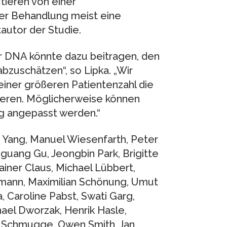
tieren von einer
er Behandlung meist eine
tautor der Studie.
r DNA könnte dazu beitragen, den
bzuschätzen“, so Lipka. „Wir
einer größeren Patientenzahl die
ieren. Möglicherweise können
ig angepasst werden.“
ng Yang, Manuel Wiesenfarth, Peter
uguang Gu, Jeongbin Park, Brigitte
ainer Claus, Michael Lübbert,
tmann, Maximilian Schönung, Umut
a, Caroline Pabst, Swati Garg,
ael Dworzak, Henrik Hasle,
us Schmugge, Owen Smith, Jan