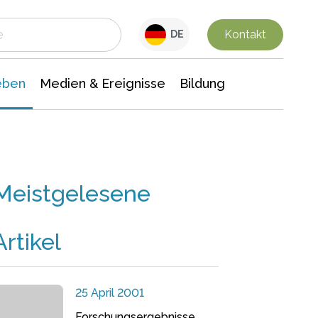
 Leben
Medien & Ereignisse
Interdisziplinäre Forschung
Veranstaltungsnachrichten
n Chemie
Gesellschaftswissenschaften
Kontakt
DE
eben
Medien & Ereignisse
Bildung
Meistgelesene
Artikel
25 April 2001
Forschungsergebnisse