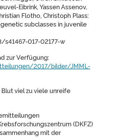
euvel-Eibrink, Yassen Assenov,
istian Flotho, Christoph Plass:
enetic subclasses in juvenile
38/s41467-017-02177-w
ad zur Verfügung:
tteilungen/2017/bilder/JMML-
lut viel zu viele unreife
semitteilungen
 Krebsforschungszentrum (DKFZ)
Zusammenhang mit der