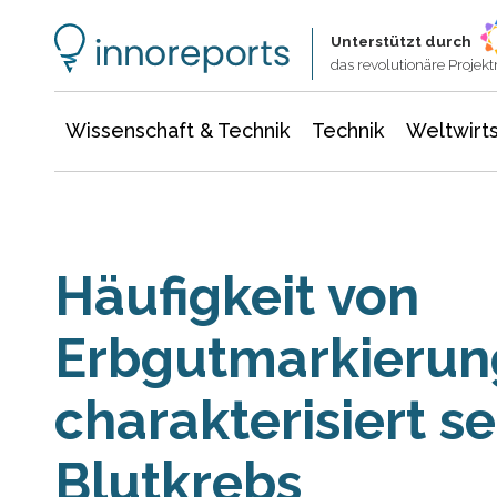
Wissenschaft & Technik
Informationstechnologie
Energie & Elektrotechnik
Unterstützt durch
das revolutionäre Proje
Wissenschaft & Technik
Technik
Weltwirts
Häufigkeit von
Erbgutmarkieru
charakterisiert s
Blutkrebs