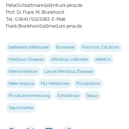
Peter.Schlattmann[at]mti.uni-jena.de
Prof. Dr. Frank M. Brunkhorst
Tel.: 03641/9323383, E-Mail:
Frank.Brunkhorst[at]med.uni-jena.de
bakterielle Infektionen
Biomarker
Hormons Calcitonin
Infectious Diseases
infectious outbreaks
Infektion
Intensivmedizin
Lancet Infectious Diseases
Meta-Analyse
Pilz-Infektionen
Procalcitonin
Procalcitoninmessung
Schilddrüse
Sepsis
Sepsismarker