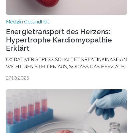
Medizin Gesundheit
Energietransport des Herzens:
Hypertrophe Kardiomyopathie
Erklärt
OXIDATIVER STRESS SCHALTET KREATINKINASE AN
WICHTIGEN STELLEN AUS, SODASS DAS HERZ AUS
DEM ENERGIEGLEICHGEWICHT KOMMTForschende
27.10.2025
aus dem Deutschen Zentrum für Herzinsuffizienz
zeigen in einer internationalen, multizentrischen Studie
im Journal Circulation, warum der Energietransport bei
der Hypertrophen Kardiomyopathie (HCM) versagen
kann und wie sich durch eine Verringerung der
Herzbelastung und des oxidativen Stresses
Rhythmusstörungen reduzieren lassen. Würzburg. Die
hypertrophe Kardiomyopathie (HCM) ist die häufigste