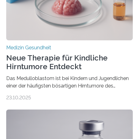
erblich bedingte Herzerkrankung. Sie führt dazu, dass
sich die linke Herzkammer verdickt, der Herzmuskel zu
stark kontrahiert…
Medizin Gesundheit
Neue Therapie für Kindliche
Hirntumore Entdeckt
Das Medulloblastom ist bei Kindern und Jugendlichen
einer der häufigsten bösartigen Hirntumore des
Zentralen Nervensystems. Etwa 70 bis 80 Prozent der
23.10.2025
Betroffenen können mit heutigen Methoden geheilt
werden. Viele müssen jedoch mit schweren
Langzeitfolgen der aggressiven Therapien leben.
Dringend benötigt werden zielgerichtete Therapien, die
nur Tumorschwachstellen angreifen und normales
Gewebe verschonen. Forschende um Daniel Merk vom