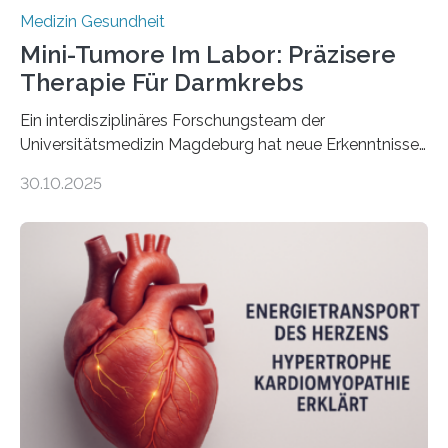
Medizin Gesundheit
Mini-Tumore Im Labor: Präzisere
Therapie Für Darmkrebs
Ein interdisziplinäres Forschungsteam der
Universitätsmedizin Magdeburg hat neue Erkenntnisse
gewonnen, wie Darmkrebs künftig individueller
30.10.2025
behandelt werden kann. In ihrer aktuellen Studie,
veröffentlicht in der Fachzeitschrift Molecular
Oncology, zeigen die Forschenden, dass Mini-Tumore
aus Gewebe von Patientinnen und Patienten –
sogenannte Organoide – genutzt werden können, um
vorab zu prüfen, welche Medikamente am besten
wirken. Dabei wurde ein Eiweiß identifiziert, das künftig
als Biomarker für die Wahl der passenden Therapie
dienen könnte. Darmkrebs zählt weltweit zu den
häufigsten Krebsarten und stellt…