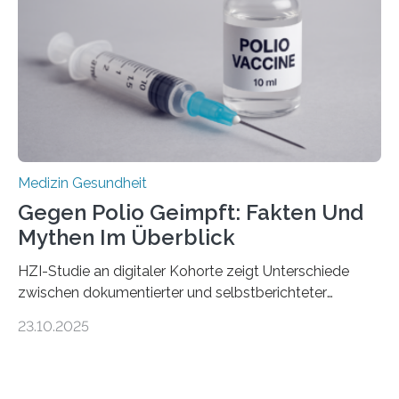
Hertie-Institut für klinische Hirnforschung am
Universitätsklinikum Tübingen haben eine solche
Schwachstelle im Erbgut einer Untergruppe des
Medulloblastoms gefunden. Die Wilhelm Sander-
Stiftung unterstützte das Projekt…
Medizin Gesundheit
Gegen Polio Geimpft: Fakten Und
Mythen Im Überblick
HZI-Studie an digitaler Kohorte zeigt Unterschiede
zwischen dokumentierter und selbstberichteter
Polioimpfquote Die Poliomyelitis, auch bekannt als
23.10.2025
Kinderlähmung, ist eine ansteckende Krankheit, die
durch das Poliovirus verursacht wird. Durch die
Entwicklung wirksamer Impfstoffe konnte das