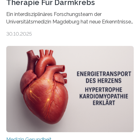
Therapie Für Darmkrebs
Ein interdisziplinäres Forschungsteam der
Universitätsmedizin Magdeburg hat neue Erkenntnisse
gewonnen, wie Darmkrebs künftig individueller
30.10.2025
behandelt werden kann. In ihrer aktuellen Studie,
veröffentlicht in der Fachzeitschrift Molecular
Oncology, zeigen die Forschenden, dass Mini-Tumore
aus Gewebe von Patientinnen und Patienten –
sogenannte Organoide – genutzt werden können, um
vorab zu prüfen, welche Medikamente am besten
wirken. Dabei wurde ein Eiweiß identifiziert, das künftig
als Biomarker für die Wahl der passenden Therapie
dienen könnte. Darmkrebs zählt weltweit zu den
häufigsten Krebsarten und stellt…
Medizin Gesundheit