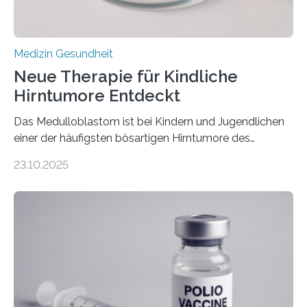
Medizin Gesundheit
Neue Therapie für Kindliche
Hirntumore Entdeckt
Das Medulloblastom ist bei Kindern und Jugendlichen
einer der häufigsten bösartigen Hirntumore des
Zentralen Nervensystems. Etwa 70 bis 80 Prozent der
23.10.2025
Betroffenen können mit heutigen Methoden geheilt
werden. Viele müssen jedoch mit schweren
Langzeitfolgen der aggressiven Therapien leben.
Dringend benötigt werden zielgerichtete Therapien, die
nur Tumorschwachstellen angreifen und normales
Gewebe verschonen. Forschende um Daniel Merk vom
Hertie-Institut für klinische Hirnforschung am
Universitätsklinikum Tübingen haben eine solche
Schwachstelle im Erbgut einer Untergruppe des