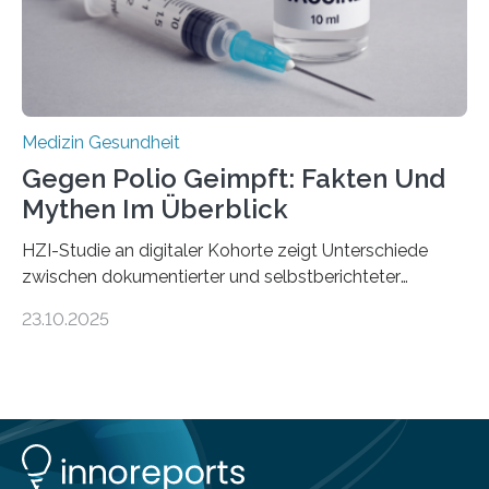
Medulloblastoms gefunden. Die Wilhelm Sander-
Stiftung unterstützte das Projekt…
Medizin Gesundheit
Gegen Polio Geimpft: Fakten Und
Mythen Im Überblick
HZI-Studie an digitaler Kohorte zeigt Unterschiede
zwischen dokumentierter und selbstberichteter
Polioimpfquote Die Poliomyelitis, auch bekannt als
23.10.2025
Kinderlähmung, ist eine ansteckende Krankheit, die
durch das Poliovirus verursacht wird. Durch die
Entwicklung wirksamer Impfstoffe konnte das
Poliovirus weit zurückgedrängt werden und war 2024
nur noch in zwei Ländern endemisch. Bis das Virus
weltweit ausgerottet ist, ist aber auch in Deutschland
ein Impfschutz wichtig, da das Virus jederzeit wieder