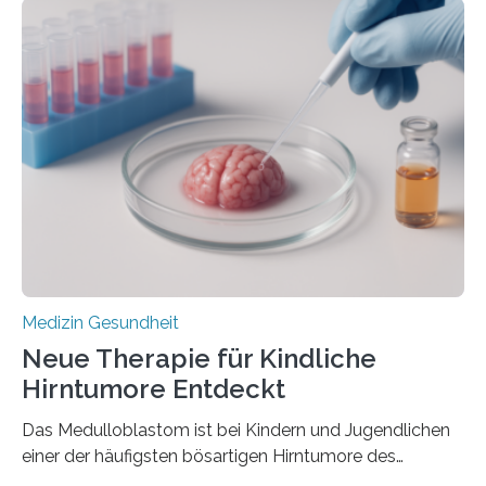
im Journal Circulation, warum der Energietransport bei
der Hypertrophen Kardiomyopathie (HCM) versagen
kann und wie sich durch eine Verringerung der
Herzbelastung und des oxidativen Stresses
Rhythmusstörungen reduzieren lassen. Würzburg. Die
hypertrophe Kardiomyopathie (HCM) ist die häufigste
erblich bedingte Herzerkrankung. Sie führt dazu, dass
sich die linke Herzkammer verdickt, der Herzmuskel zu
stark kontrahiert…
Medizin Gesundheit
Neue Therapie für Kindliche
Hirntumore Entdeckt
Das Medulloblastom ist bei Kindern und Jugendlichen
einer der häufigsten bösartigen Hirntumore des
Zentralen Nervensystems. Etwa 70 bis 80 Prozent der