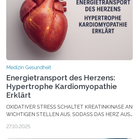
vorab zu prüfen, welche Medikamente am besten
wirken. Dabei wurde ein Eiweiß identifiziert, das künftig
als Biomarker für die Wahl der passenden Therapie
dienen könnte. Darmkrebs zählt weltweit zu den
häufigsten Krebsarten und stellt…
Medizin Gesundheit
Energietransport des Herzens:
Hypertrophe Kardiomyopathie
Erklärt
OXIDATIVER STRESS SCHALTET KREATINKINASE AN
WICHTIGEN STELLEN AUS, SODASS DAS HERZ AUS
DEM ENERGIEGLEICHGEWICHT KOMMTForschende
27.10.2025
aus dem Deutschen Zentrum für Herzinsuffizienz
zeigen in einer internationalen, multizentrischen Studie