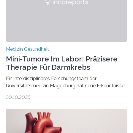
Medizin Gesundheit
Mini-Tumore Im Labor: Präzisere
Therapie Für Darmkrebs
Ein interdisziplinäres Forschungsteam der
Universitätsmedizin Magdeburg hat neue Erkenntnisse
gewonnen, wie Darmkrebs künftig individueller
30.10.2025
behandelt werden kann. In ihrer aktuellen Studie,
veröffentlicht in der Fachzeitschrift Molecular
Oncology, zeigen die Forschenden, dass Mini-Tumore
aus Gewebe von Patientinnen und Patienten –
sogenannte Organoide – genutzt werden können, um