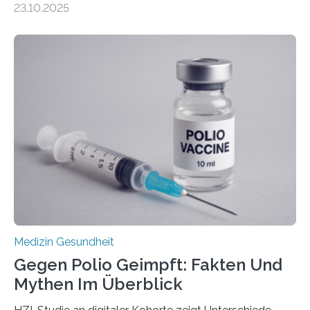
23.10.2025
Betroffenen können mit heutigen Methoden geheilt
werden. Viele müssen jedoch mit schweren
Langzeitfolgen der aggressiven Therapien leben.
Dringend benötigt werden zielgerichtete Therapien, die
nur Tumorschwachstellen angreifen und normales
Gewebe verschonen. Forschende um Daniel Merk vom
Hertie-Institut für klinische Hirnforschung am
Universitätsklinikum Tübingen haben eine solche
Schwachstelle im Erbgut einer Untergruppe des
Medulloblastoms gefunden. Die Wilhelm Sander-
Stiftung unterstützte das Projekt…
Medizin Gesundheit
Gegen Polio Geimpft: Fakten Und
Mythen Im Überblick