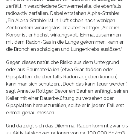
zerfällt in verschiedene Schwermetalle, die ebenfalls
radioaktiv zerfallen. Dabei entstehen Alpha-Strahler.
„Ein Alpha-Strahler ist in Luft schon nach wenigen
Zentimetern wirkungslos, erläutert Röttger. „Aber im
Körper ist er höchst wirkungsvoll: Einmal zusammen
mit dem Radon-Gas in die Lunge gekommen, kann er
die Bronchien schädigen und Lungenkrebs auslösen.“
Gegen dieses natürliche Risiko aus dem Untergrund
oder aus Baumaterialien (etwa Granitböden oder
Gipsplatten, die ebenfalls Radon abgeben können)
kann man sich schützen. „Doch das kann teuer werden“,
sagt Annette Röttger. Bevor ein Bauherr anfängt, seinen
Keller mit einer Dauerbelüftung zu versehen oder
Gipsplatten herauszureißen, sollte er in jedem Fall erst
einmal genau messen.
Und da zeigt sich das Dilemma: Radon kommt zwar bis
zu Aktivitätskonzentrationen von ca. 100 000 Bq/m3