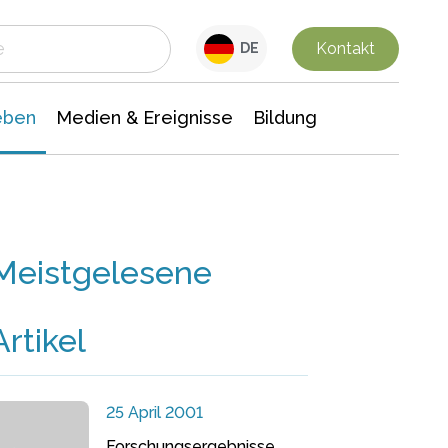
 Leben
Medien & Ereignisse
Interdisziplinäre Forschung
Veranstaltungsnachrichten
n Chemie
Gesellschaftswissenschaften
Kontakt
DE
eben
Medien & Ereignisse
Bildung
Meistgelesene
Artikel
25 April 2001
Forschungsergebnisse