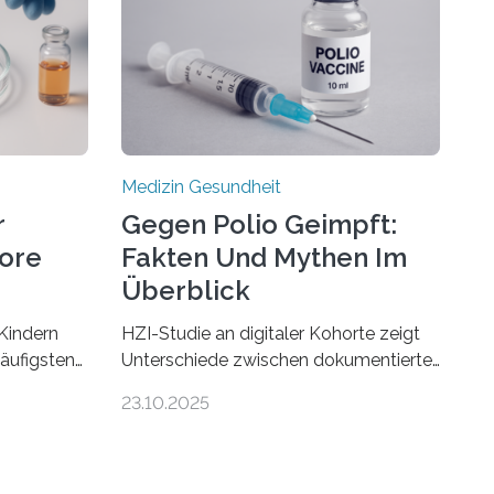
Medizin Gesundheit
r
Gegen Polio Geimpft:
more
Fakten Und Mythen Im
Überblick
Kindern
HZI-Studie an digitaler Kohorte zeigt
häufigsten
Unterschiede zwischen dokumentierter
Zentralen
und selbstberichteter Polioimpfquote
23.10.2025
 80
Die Poliomyelitis, auch bekannt als
nen mit
Kinderlähmung, ist eine ansteckende
werden.
Krankheit, die durch das Poliovirus
hweren
verursacht wird. Durch die Entwicklung