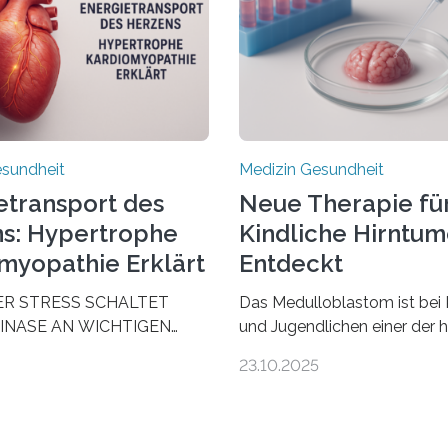
esundheit
Medizin Gesundheit
etransport des
Neue Therapie fü
s: Hypertrophe
Kindliche Hirntu
myopathie Erklärt
Entdeckt
ER STRESS SCHALTET
Das Medulloblastom ist bei 
INASE AN WICHTIGEN
und Jugendlichen einer der 
AUS, SODASS DAS HERZ
bösartigen Hirntumore des 
23.10.2025
 ENERGIEGLEICHGEWICHT
Nervensystems. Etwa 70 bis
schende aus dem
Prozent der Betroffenen kön
 Zentrum für
heutigen Methoden geheilt 
zienz zeigen in einer
Viele müssen jedoch mit sc