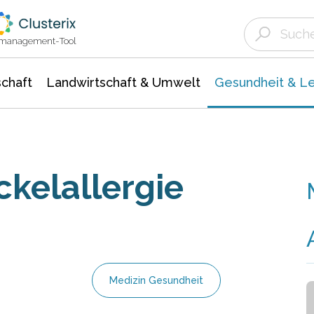
Landwirtschaft & Umwelt
Gesundheit &
Agrar- Forstwissenschaften
Biowissenschafte
Unternehmensmeldungen
Ökologie Umwelt- Naturschutz
ktmanagement-Tool
chaft
Landwirtschaft & Umwelt
Gesundheit & L
ckelallergie
Medizin Gesundheit