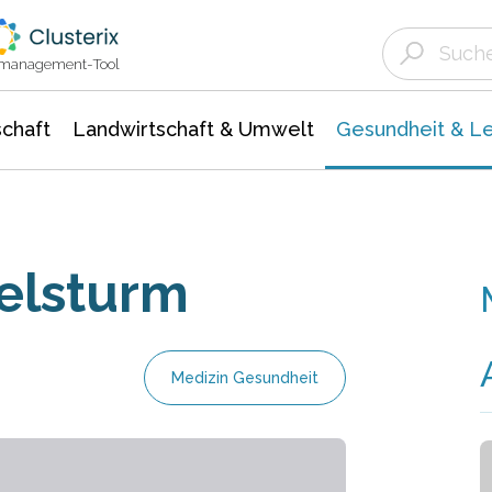
Landwirtschaft & Umwelt
Gesundheit &
Agrar- Forstwissenschaften
Biowissenschafte
Unternehmensmeldungen
Ökologie Umwelt- Naturschutz
ktmanagement-Tool
chaft
Landwirtschaft & Umwelt
Gesundheit & L
felsturm
Medizin Gesundheit