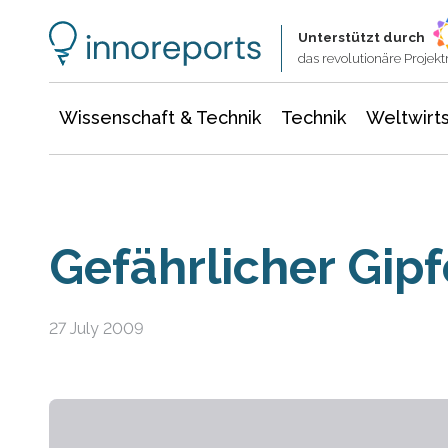
Wissenschaft & Technik
Informationstechnologie
Energie & Elektrotechnik
Unterstützt durch
das revolutionäre Proje
Wissenschaft & Technik
Technik
Weltwirts
Gefährlicher Gip
27 July 2009