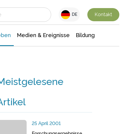
 Leben
Medien & Ereignisse
Interdisziplinäre Forschung
Veranstaltungsnachrichten
n Chemie
Gesellschaftswissenschaften
Kontakt
DE
eben
Medien & Ereignisse
Bildung
Meistgelesene
Artikel
25 April 2001
Forschungsergebnisse