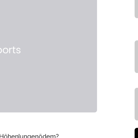
m Höhenlungenödem?