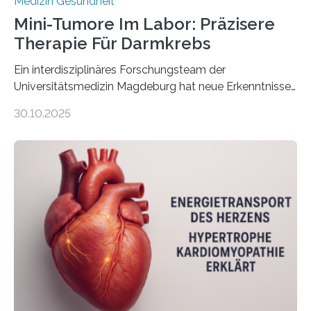
Medizin Gesundheit
Mini-Tumore Im Labor: Präzisere
Therapie Für Darmkrebs
Ein interdisziplinäres Forschungsteam der
Universitätsmedizin Magdeburg hat neue Erkenntnisse
gewonnen, wie Darmkrebs künftig individueller
30.10.2025
behandelt werden kann. In ihrer aktuellen Studie,
veröffentlicht in der Fachzeitschrift Molecular
Oncology, zeigen die Forschenden, dass Mini-Tumore
aus Gewebe von Patientinnen und Patienten –
sogenannte Organoide – genutzt werden können, um
vorab zu prüfen, welche Medikamente am besten
wirken. Dabei wurde ein Eiweiß identifiziert, das künftig
als Biomarker für die Wahl der passenden Therapie
dienen könnte. Darmkrebs zählt weltweit zu den
häufigsten Krebsarten und stellt…