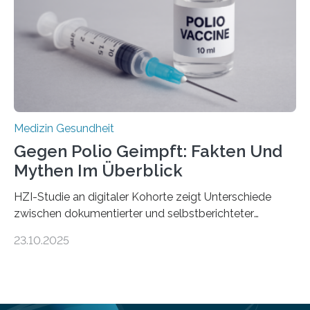
Hertie-Institut für klinische Hirnforschung am
Universitätsklinikum Tübingen haben eine solche
Schwachstelle im Erbgut einer Untergruppe des
Medulloblastoms gefunden. Die Wilhelm Sander-
Stiftung unterstützte das Projekt…
Medizin Gesundheit
Gegen Polio Geimpft: Fakten Und
Mythen Im Überblick
HZI-Studie an digitaler Kohorte zeigt Unterschiede
zwischen dokumentierter und selbstberichteter
Polioimpfquote Die Poliomyelitis, auch bekannt als
23.10.2025
Kinderlähmung, ist eine ansteckende Krankheit, die
durch das Poliovirus verursacht wird. Durch die
Entwicklung wirksamer Impfstoffe konnte das
Poliovirus weit zurückgedrängt werden und war 2024