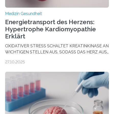
Medizin Gesundheit
Energietransport des Herzens:
Hypertrophe Kardiomyopathie
Erklärt
OXIDATIVER STRESS SCHALTET KREATINKINASE AN
WICHTIGEN STELLEN AUS, SODASS DAS HERZ AUS
DEM ENERGIEGLEICHGEWICHT KOMMTForschende
27.10.2025
aus dem Deutschen Zentrum für Herzinsuffizienz
zeigen in einer internationalen, multizentrischen Studie
im Journal Circulation, warum der Energietransport bei
der Hypertrophen Kardiomyopathie (HCM) versagen
kann und wie sich durch eine Verringerung der
Herzbelastung und des oxidativen Stresses
Rhythmusstörungen reduzieren lassen. Würzburg. Die
hypertrophe Kardiomyopathie (HCM) ist die häufigste
erblich bedingte Herzerkrankung. Sie führt dazu, dass