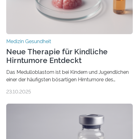
sich die linke Herzkammer verdickt, der Herzmuskel zu
stark kontrahiert…
Medizin Gesundheit
Neue Therapie für Kindliche
Hirntumore Entdeckt
Das Medulloblastom ist bei Kindern und Jugendlichen
einer der häufigsten bösartigen Hirntumore des
Zentralen Nervensystems. Etwa 70 bis 80 Prozent der
23.10.2025
Betroffenen können mit heutigen Methoden geheilt
werden. Viele müssen jedoch mit schweren
Langzeitfolgen der aggressiven Therapien leben.
Dringend benötigt werden zielgerichtete Therapien, die
nur Tumorschwachstellen angreifen und normales
Gewebe verschonen. Forschende um Daniel Merk vom