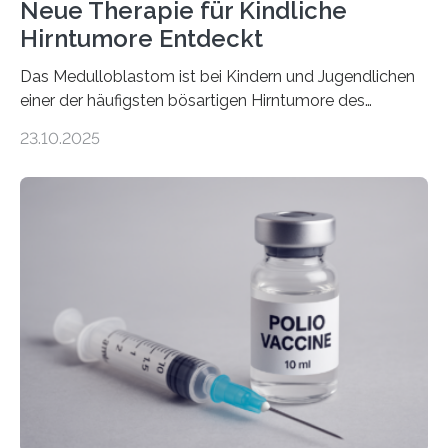
Neue Therapie für Kindliche
Hirntumore Entdeckt
Das Medulloblastom ist bei Kindern und Jugendlichen
einer der häufigsten bösartigen Hirntumore des
Zentralen Nervensystems. Etwa 70 bis 80 Prozent der
23.10.2025
Betroffenen können mit heutigen Methoden geheilt
werden. Viele müssen jedoch mit schweren
Langzeitfolgen der aggressiven Therapien leben.
Dringend benötigt werden zielgerichtete Therapien, die
nur Tumorschwachstellen angreifen und normales
Gewebe verschonen. Forschende um Daniel Merk vom
Hertie-Institut für klinische Hirnforschung am
Universitätsklinikum Tübingen haben eine solche
Schwachstelle im Erbgut einer Untergruppe des
Medulloblastoms gefunden. Die Wilhelm Sander-
Stiftung unterstützte das Projekt…