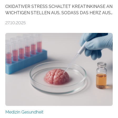
OXIDATIVER STRESS SCHALTET KREATINKINASE AN
WICHTIGEN STELLEN AUS, SODASS DAS HERZ AUS
DEM ENERGIEGLEICHGEWICHT KOMMTForschende
27.10.2025
aus dem Deutschen Zentrum für Herzinsuffizienz
zeigen in einer internationalen, multizentrischen Studie
im Journal Circulation, warum der Energietransport bei
der Hypertrophen Kardiomyopathie (HCM) versagen
kann und wie sich durch eine Verringerung der
Herzbelastung und des oxidativen Stresses
Rhythmusstörungen reduzieren lassen. Würzburg. Die
hypertrophe Kardiomyopathie (HCM) ist die häufigste
erblich bedingte Herzerkrankung. Sie führt dazu, dass
sich die linke Herzkammer verdickt, der Herzmuskel zu
stark kontrahiert…
Medizin Gesundheit