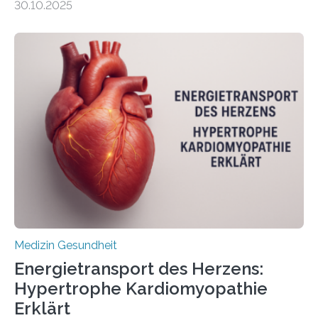
30.10.2025
behandelt werden kann. In ihrer aktuellen Studie,
veröffentlicht in der Fachzeitschrift Molecular
Oncology, zeigen die Forschenden, dass Mini-Tumore
aus Gewebe von Patientinnen und Patienten –
sogenannte Organoide – genutzt werden können, um
vorab zu prüfen, welche Medikamente am besten
wirken. Dabei wurde ein Eiweiß identifiziert, das künftig
als Biomarker für die Wahl der passenden Therapie
dienen könnte. Darmkrebs zählt weltweit zu den
häufigsten Krebsarten und stellt…
Medizin Gesundheit
Energietransport des Herzens:
Hypertrophe Kardiomyopathie
Erklärt