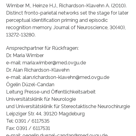
Wimber M., Heinze H.J., Richardson-Klavehn A. (2010).
Distinct fronto-parietal networks set the stage for later
perceptual identification priming and episodic
recognition memory. Journal of Neuroscience, 30(40),
13272-13280.
Ansprechpartner für Rückfragen:
Dr. Maria Wimber
e-mail: maria.wimber@med.ovgu.de
Dr. Alan Richardson-Klavehn
e-mail: alan.richardson-klavehn@med.ovgu.de
Ögelin Düzel-Candan
Leitung Presse-und Öffentlichkeitsarbeit
Universitätsklinik für Neurologie
und Universitätsklinik für Stereotaktische Neurochirurgie
Leipziger Str. 44, 39120 Magdeburg
Tel: 0391 / 6117535
Fax: 0391 / 6117531
e-mail: oegelin.duezel-candan@med.ovgu.de