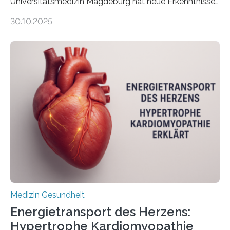
Universitätsmedizin Magdeburg hat neue Erkenntnisse
gewonnen, wie Darmkrebs künftig individueller
30.10.2025
behandelt werden kann. In ihrer aktuellen Studie,
veröffentlicht in der Fachzeitschrift Molecular
Oncology, zeigen die Forschenden, dass Mini-Tumore
aus Gewebe von Patientinnen und Patienten –
sogenannte Organoide – genutzt werden können, um
vorab zu prüfen, welche Medikamente am besten
wirken. Dabei wurde ein Eiweiß identifiziert, das künftig
als Biomarker für die Wahl der passenden Therapie
dienen könnte. Darmkrebs zählt weltweit zu den
häufigsten Krebsarten und stellt…
Medizin Gesundheit
Energietransport des Herzens:
Hypertrophe Kardiomyopathie