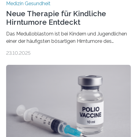
Medizin Gesundheit
Neue Therapie für Kindliche
Hirntumore Entdeckt
Das Medulloblastom ist bei Kindern und Jugendlichen
einer der häufigsten bösartigen Hirntumore des
Zentralen Nervensystems. Etwa 70 bis 80 Prozent der
23.10.2025
Betroffenen können mit heutigen Methoden geheilt
werden. Viele müssen jedoch mit schweren
Langzeitfolgen der aggressiven Therapien leben.
Dringend benötigt werden zielgerichtete Therapien, die
nur Tumorschwachstellen angreifen und normales
Gewebe verschonen. Forschende um Daniel Merk vom
Hertie-Institut für klinische Hirnforschung am
Universitätsklinikum Tübingen haben eine solche
Schwachstelle im Erbgut einer Untergruppe des
Medulloblastoms gefunden. Die Wilhelm Sander-
Stiftung unterstützte das Projekt…