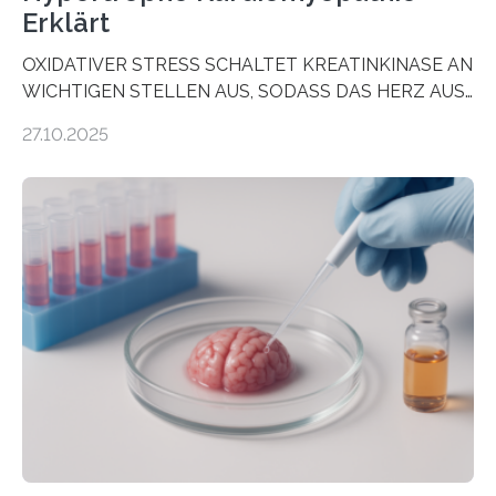
Erklärt
OXIDATIVER STRESS SCHALTET KREATINKINASE AN
WICHTIGEN STELLEN AUS, SODASS DAS HERZ AUS
DEM ENERGIEGLEICHGEWICHT KOMMTForschende
27.10.2025
aus dem Deutschen Zentrum für Herzinsuffizienz
zeigen in einer internationalen, multizentrischen Studie
im Journal Circulation, warum der Energietransport bei
der Hypertrophen Kardiomyopathie (HCM) versagen
kann und wie sich durch eine Verringerung der
Herzbelastung und des oxidativen Stresses
Rhythmusstörungen reduzieren lassen. Würzburg. Die
hypertrophe Kardiomyopathie (HCM) ist die häufigste
erblich bedingte Herzerkrankung. Sie führt dazu, dass
sich die linke Herzkammer verdickt, der Herzmuskel zu
stark kontrahiert…