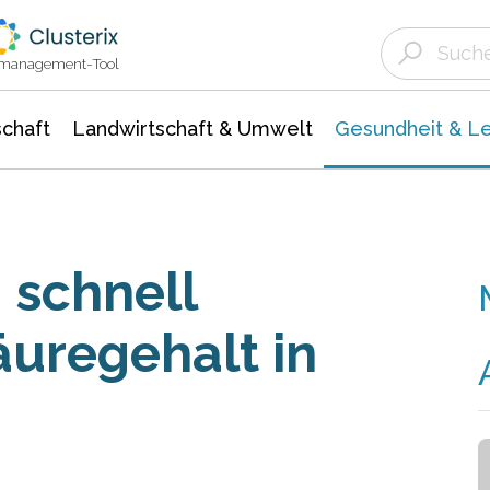
Landwirtschaft & Umwelt
Gesundheit &
Agrar- Forstwissenschaften
Biowissenschafte
Unternehmensmeldungen
Ökologie Umwelt- Naturschutz
ktmanagement-Tool
chaft
Landwirtschaft & Umwelt
Gesundheit & L
– schnell
äuregehalt in