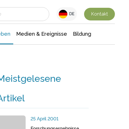
 Leben
Medien & Ereignisse
Interdisziplinäre Forschung
Veranstaltungsnachrichten
n Chemie
Gesellschaftswissenschaften
Kontakt
DE
eben
Medien & Ereignisse
Bildung
Meistgelesene
Artikel
25 April 2001
Forschungsergebnisse