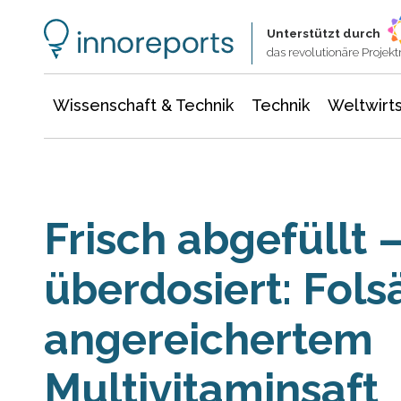
Wissenschaft & Technik
Informationstechnologie
Energie & Elektrotechnik
Unterstützt durch
das revolutionäre Proje
Wissenschaft & Technik
Technik
Weltwirts
Frisch abgefüllt 
überdosiert: Fols
angereichertem
Multivitaminsaft