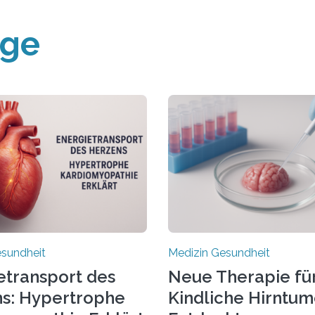
äge
esundheit
Medizin Gesundheit
etransport des
Neue Therapie fü
s: Hypertrophe
Kindliche Hirntu