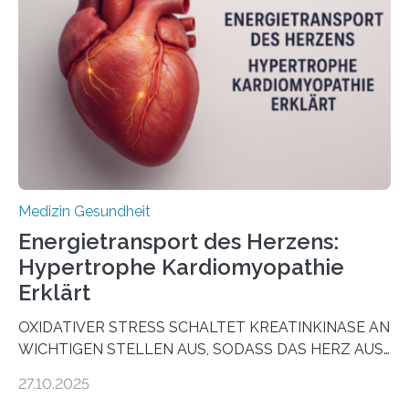
vorab zu prüfen, welche Medikamente am besten
wirken. Dabei wurde ein Eiweiß identifiziert, das künftig
als Biomarker für die Wahl der passenden Therapie
dienen könnte. Darmkrebs zählt weltweit zu den
häufigsten Krebsarten und stellt…
Medizin Gesundheit
Energietransport des Herzens:
Hypertrophe Kardiomyopathie
Erklärt
OXIDATIVER STRESS SCHALTET KREATINKINASE AN
WICHTIGEN STELLEN AUS, SODASS DAS HERZ AUS
DEM ENERGIEGLEICHGEWICHT KOMMTForschende
27.10.2025
aus dem Deutschen Zentrum für Herzinsuffizienz