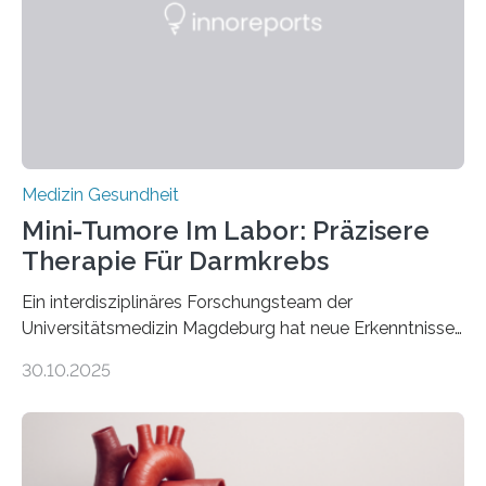
Medizin Gesundheit
Mini-Tumore Im Labor: Präzisere
Therapie Für Darmkrebs
Ein interdisziplinäres Forschungsteam der
Universitätsmedizin Magdeburg hat neue Erkenntnisse
gewonnen, wie Darmkrebs künftig individueller
30.10.2025
behandelt werden kann. In ihrer aktuellen Studie,
veröffentlicht in der Fachzeitschrift Molecular
Oncology, zeigen die Forschenden, dass Mini-Tumore
aus Gewebe von Patientinnen und Patienten –
sogenannte Organoide – genutzt werden können, um