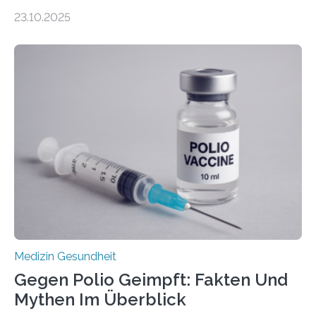
Zentralen Nervensystems. Etwa 70 bis 80 Prozent der
23.10.2025
Betroffenen können mit heutigen Methoden geheilt
werden. Viele müssen jedoch mit schweren
Langzeitfolgen der aggressiven Therapien leben.
Dringend benötigt werden zielgerichtete Therapien, die
nur Tumorschwachstellen angreifen und normales
Gewebe verschonen. Forschende um Daniel Merk vom
Hertie-Institut für klinische Hirnforschung am
Universitätsklinikum Tübingen haben eine solche
Schwachstelle im Erbgut einer Untergruppe des
Medulloblastoms gefunden. Die Wilhelm Sander-
Stiftung unterstützte das Projekt…
Medizin Gesundheit
Gegen Polio Geimpft: Fakten Und
Mythen Im Überblick