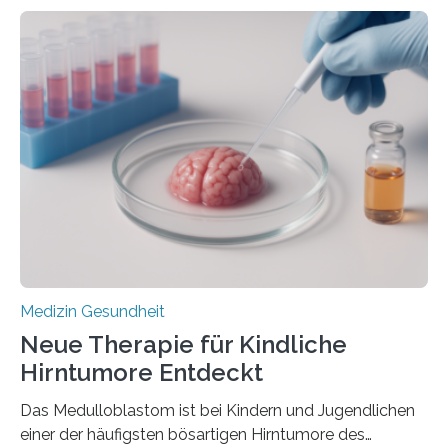
zeigen in einer internationalen, multizentrischen Studie
im Journal Circulation, warum der Energietransport bei
der Hypertrophen Kardiomyopathie (HCM) versagen
kann und wie sich durch eine Verringerung der
Herzbelastung und des oxidativen Stresses
Rhythmusstörungen reduzieren lassen. Würzburg. Die
hypertrophe Kardiomyopathie (HCM) ist die häufigste
erblich bedingte Herzerkrankung. Sie führt dazu, dass
sich die linke Herzkammer verdickt, der Herzmuskel zu
stark kontrahiert…
Medizin Gesundheit
Neue Therapie für Kindliche
Hirntumore Entdeckt
Das Medulloblastom ist bei Kindern und Jugendlichen
einer der häufigsten bösartigen Hirntumore des