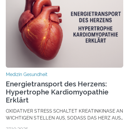
aus Gewebe von Patientinnen und Patienten –
sogenannte Organoide – genutzt werden können, um
vorab zu prüfen, welche Medikamente am besten
wirken. Dabei wurde ein Eiweiß identifiziert, das künftig
als Biomarker für die Wahl der passenden Therapie
dienen könnte. Darmkrebs zählt weltweit zu den
häufigsten Krebsarten und stellt…
Medizin Gesundheit
Energietransport des Herzens:
Hypertrophe Kardiomyopathie
Erklärt
OXIDATIVER STRESS SCHALTET KREATINKINASE AN
WICHTIGEN STELLEN AUS, SODASS DAS HERZ AUS
DEM ENERGIEGLEICHGEWICHT KOMMTForschende