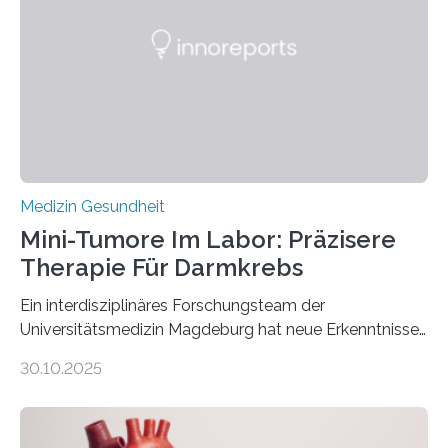
Medizin Gesundheit
Mini-Tumore Im Labor: Präzisere
Therapie Für Darmkrebs
Ein interdisziplinäres Forschungsteam der
Universitätsmedizin Magdeburg hat neue Erkenntnisse
gewonnen, wie Darmkrebs künftig individueller
30.10.2025
behandelt werden kann. In ihrer aktuellen Studie,
veröffentlicht in der Fachzeitschrift Molecular
Oncology, zeigen die Forschenden, dass Mini-Tumore