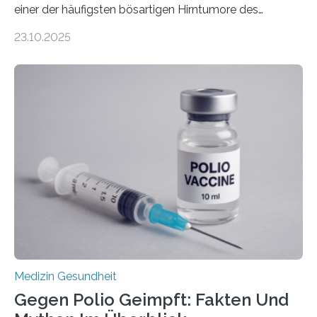
einer der häufigsten bösartigen Hirntumore des
Zentralen Nervensystems. Etwa 70 bis 80 Prozent der
23.10.2025
Betroffenen können mit heutigen Methoden geheilt
werden. Viele müssen jedoch mit schweren
Langzeitfolgen der aggressiven Therapien leben.
Dringend benötigt werden zielgerichtete Therapien, die
nur Tumorschwachstellen angreifen und normales
Gewebe verschonen. Forschende um Daniel Merk vom
Hertie-Institut für klinische Hirnforschung am
Universitätsklinikum Tübingen haben eine solche
Schwachstelle im Erbgut einer Untergruppe des
Medulloblastoms gefunden. Die Wilhelm Sander-
Stiftung unterstützte das Projekt…
Medizin Gesundheit
Gegen Polio Geimpft: Fakten Und