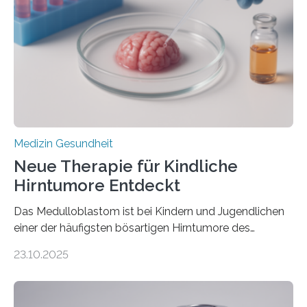
Herzbelastung und des oxidativen Stresses
Rhythmusstörungen reduzieren lassen. Würzburg. Die
hypertrophe Kardiomyopathie (HCM) ist die häufigste
erblich bedingte Herzerkrankung. Sie führt dazu, dass
sich die linke Herzkammer verdickt, der Herzmuskel zu
stark kontrahiert…
Medizin Gesundheit
Neue Therapie für Kindliche
Hirntumore Entdeckt
Das Medulloblastom ist bei Kindern und Jugendlichen
einer der häufigsten bösartigen Hirntumore des
Zentralen Nervensystems. Etwa 70 bis 80 Prozent der
23.10.2025
Betroffenen können mit heutigen Methoden geheilt
werden. Viele müssen jedoch mit schweren
Langzeitfolgen der aggressiven Therapien leben.