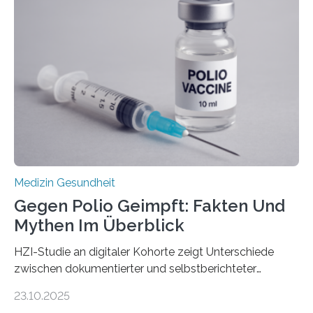
Dringend benötigt werden zielgerichtete Therapien, die
nur Tumorschwachstellen angreifen und normales
Gewebe verschonen. Forschende um Daniel Merk vom
Hertie-Institut für klinische Hirnforschung am
Universitätsklinikum Tübingen haben eine solche
Schwachstelle im Erbgut einer Untergruppe des
Medulloblastoms gefunden. Die Wilhelm Sander-
Stiftung unterstützte das Projekt…
Medizin Gesundheit
Gegen Polio Geimpft: Fakten Und
Mythen Im Überblick
HZI-Studie an digitaler Kohorte zeigt Unterschiede
zwischen dokumentierter und selbstberichteter
Polioimpfquote Die Poliomyelitis, auch bekannt als
23.10.2025
Kinderlähmung, ist eine ansteckende Krankheit, die