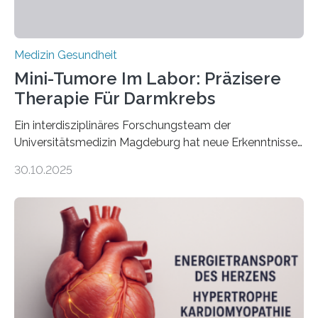
Medizin Gesundheit
Mini-Tumore Im Labor: Präzisere
Therapie Für Darmkrebs
Ein interdisziplinäres Forschungsteam der
Universitätsmedizin Magdeburg hat neue Erkenntnisse
gewonnen, wie Darmkrebs künftig individueller
30.10.2025
behandelt werden kann. In ihrer aktuellen Studie,
veröffentlicht in der Fachzeitschrift Molecular
Oncology, zeigen die Forschenden, dass Mini-Tumore
aus Gewebe von Patientinnen und Patienten –
sogenannte Organoide – genutzt werden können, um
vorab zu prüfen, welche Medikamente am besten
wirken. Dabei wurde ein Eiweiß identifiziert, das künftig
als Biomarker für die Wahl der passenden Therapie
dienen könnte. Darmkrebs zählt weltweit zu den