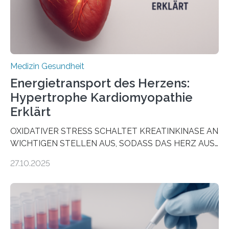
häufigsten Krebsarten und stellt…
Medizin Gesundheit
Energietransport des Herzens:
Hypertrophe Kardiomyopathie
Erklärt
OXIDATIVER STRESS SCHALTET KREATINKINASE AN
WICHTIGEN STELLEN AUS, SODASS DAS HERZ AUS
DEM ENERGIEGLEICHGEWICHT KOMMTForschende
27.10.2025
aus dem Deutschen Zentrum für Herzinsuffizienz
zeigen in einer internationalen, multizentrischen Studie
im Journal Circulation, warum der Energietransport bei
der Hypertrophen Kardiomyopathie (HCM) versagen
kann und wie sich durch eine Verringerung der