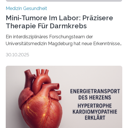
Medizin Gesundheit
Mini-Tumore Im Labor: Präzisere
Therapie Für Darmkrebs
Ein interdisziplinäres Forschungsteam der
Universitätsmedizin Magdeburg hat neue Erkenntnisse
gewonnen, wie Darmkrebs künftig individueller
30.10.2025
behandelt werden kann. In ihrer aktuellen Studie,
veröffentlicht in der Fachzeitschrift Molecular
Oncology, zeigen die Forschenden, dass Mini-Tumore
aus Gewebe von Patientinnen und Patienten –
sogenannte Organoide – genutzt werden können, um
vorab zu prüfen, welche Medikamente am besten
wirken. Dabei wurde ein Eiweiß identifiziert, das künftig
als Biomarker für die Wahl der passenden Therapie
dienen könnte. Darmkrebs zählt weltweit zu den
häufigsten Krebsarten und stellt…