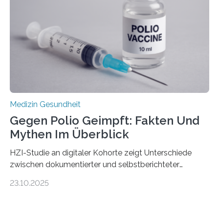
Gewebe verschonen. Forschende um Daniel Merk vom
Hertie-Institut für klinische Hirnforschung am
Universitätsklinikum Tübingen haben eine solche
Schwachstelle im Erbgut einer Untergruppe des
Medulloblastoms gefunden. Die Wilhelm Sander-
Stiftung unterstützte das Projekt…
Medizin Gesundheit
Gegen Polio Geimpft: Fakten Und
Mythen Im Überblick
HZI-Studie an digitaler Kohorte zeigt Unterschiede
zwischen dokumentierter und selbstberichteter
Polioimpfquote Die Poliomyelitis, auch bekannt als
23.10.2025
Kinderlähmung, ist eine ansteckende Krankheit, die
durch das Poliovirus verursacht wird. Durch die
Entwicklung wirksamer Impfstoffe konnte das