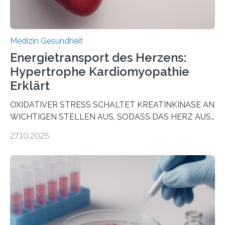
Medizin Gesundheit
Energietransport des Herzens:
Hypertrophe Kardiomyopathie
Erklärt
OXIDATIVER STRESS SCHALTET KREATINKINASE AN
WICHTIGEN STELLEN AUS, SODASS DAS HERZ AUS
DEM ENERGIEGLEICHGEWICHT KOMMTForschende
27.10.2025
aus dem Deutschen Zentrum für Herzinsuffizienz
zeigen in einer internationalen, multizentrischen Studie
im Journal Circulation, warum der Energietransport bei
der Hypertrophen Kardiomyopathie (HCM) versagen
kann und wie sich durch eine Verringerung der
Herzbelastung und des oxidativen Stresses
Rhythmusstörungen reduzieren lassen. Würzburg. Die