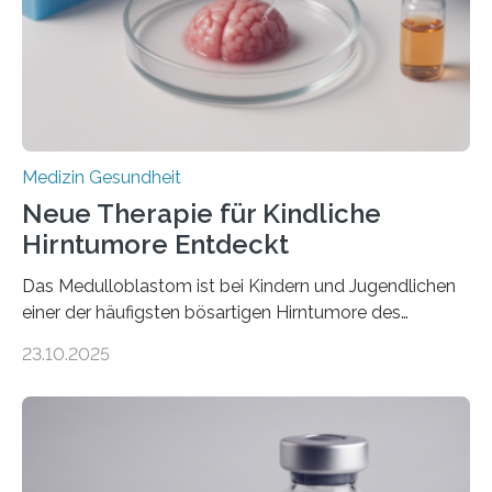
hypertrophe Kardiomyopathie (HCM) ist die häufigste
erblich bedingte Herzerkrankung. Sie führt dazu, dass
sich die linke Herzkammer verdickt, der Herzmuskel zu
stark kontrahiert…
Medizin Gesundheit
Neue Therapie für Kindliche
Hirntumore Entdeckt
Das Medulloblastom ist bei Kindern und Jugendlichen
einer der häufigsten bösartigen Hirntumore des
Zentralen Nervensystems. Etwa 70 bis 80 Prozent der
23.10.2025
Betroffenen können mit heutigen Methoden geheilt
werden. Viele müssen jedoch mit schweren
Langzeitfolgen der aggressiven Therapien leben.
Dringend benötigt werden zielgerichtete Therapien, die
nur Tumorschwachstellen angreifen und normales