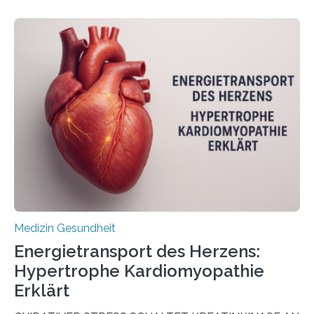
veröffentlicht in der Fachzeitschrift Molecular
Oncology, zeigen die Forschenden, dass Mini-Tumore
aus Gewebe von Patientinnen und Patienten –
sogenannte Organoide – genutzt werden können, um
vorab zu prüfen, welche Medikamente am besten
wirken. Dabei wurde ein Eiweiß identifiziert, das künftig
als Biomarker für die Wahl der passenden Therapie
dienen könnte. Darmkrebs zählt weltweit zu den
häufigsten Krebsarten und stellt…
Medizin Gesundheit
Energietransport des Herzens:
Hypertrophe Kardiomyopathie
Erklärt