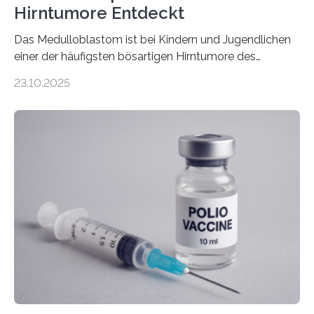
Hirntumore Entdeckt
Das Medulloblastom ist bei Kindern und Jugendlichen
einer der häufigsten bösartigen Hirntumore des
Zentralen Nervensystems. Etwa 70 bis 80 Prozent der
23.10.2025
Betroffenen können mit heutigen Methoden geheilt
werden. Viele müssen jedoch mit schweren
Langzeitfolgen der aggressiven Therapien leben.
Dringend benötigt werden zielgerichtete Therapien, die
nur Tumorschwachstellen angreifen und normales
Gewebe verschonen. Forschende um Daniel Merk vom
Hertie-Institut für klinische Hirnforschung am
Universitätsklinikum Tübingen haben eine solche
Schwachstelle im Erbgut einer Untergruppe des
Medulloblastoms gefunden. Die Wilhelm Sander-
Stiftung unterstützte das Projekt…