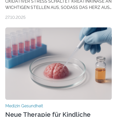
OXIDATIVER STRESS SCHALTET KREATINKINASE AN
WICHTIGEN STELLEN AUS, SODASS DAS HERZ AUS
DEM ENERGIEGLEICHGEWICHT KOMMTForschende
27.10.2025
aus dem Deutschen Zentrum für Herzinsuffizienz
zeigen in einer internationalen, multizentrischen Studie
im Journal Circulation, warum der Energietransport bei
der Hypertrophen Kardiomyopathie (HCM) versagen
kann und wie sich durch eine Verringerung der
Herzbelastung und des oxidativen Stresses
Rhythmusstörungen reduzieren lassen. Würzburg. Die
hypertrophe Kardiomyopathie (HCM) ist die häufigste
erblich bedingte Herzerkrankung. Sie führt dazu, dass
sich die linke Herzkammer verdickt, der Herzmuskel zu
stark kontrahiert…
Medizin Gesundheit
Neue Therapie für Kindliche