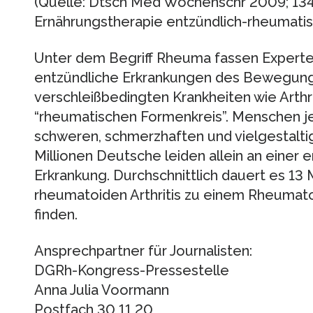
(Quelle: Dtsch Med Wochenschr 2009; 134
Ernährungstherapie entzündlich-rheumati
Unter dem Begriff Rheuma fassen Experte
entzündliche Erkrankungen des Bewegun
verschleißbedingten Krankheiten wie Arth
“rheumatischen Formenkreis”. Menschen je
schweren, schmerzhaften und vielgestaltig
Millionen Deutsche leiden allein an einer
Erkrankung. Durchschnittlich dauert es 13 
rheumatoiden Arthritis zu einem Rheumat
finden.
Ansprechpartner für Journalisten:
DGRh-Kongress-Pressestelle
Anna Julia Voormann
Postfach 30 11 20