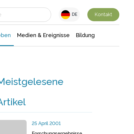
 Leben
Medien & Ereignisse
Interdisziplinäre Forschung
Veranstaltungsnachrichten
n Chemie
Gesellschaftswissenschaften
Kontakt
DE
eben
Medien & Ereignisse
Bildung
Meistgelesene
Artikel
25 April 2001
Forschungsergebnisse