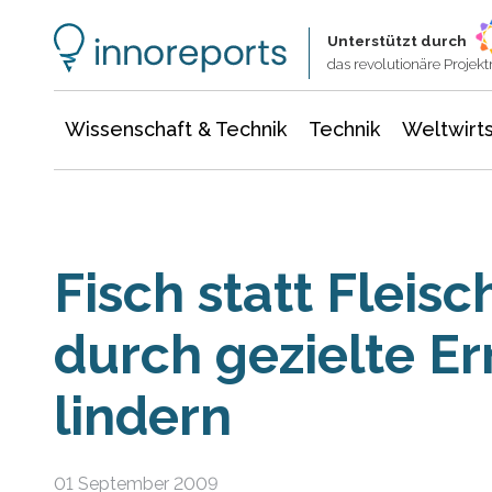
Wissenschaft & Technik
Informationstechnologie
Energie & Elektrotechnik
Unterstützt durch
das revolutionäre Proje
Wissenschaft & Technik
Technik
Weltwirts
Fisch statt Fleis
durch gezielte E
lindern
01 September 2009