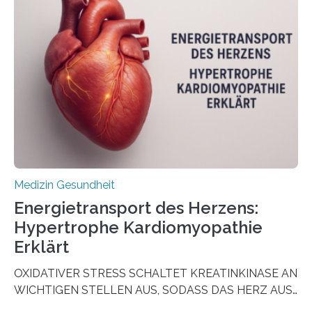
aus Gewebe von Patientinnen und Patienten –
sogenannte Organoide – genutzt werden können, um
vorab zu prüfen, welche Medikamente am besten
wirken. Dabei wurde ein Eiweiß identifiziert, das künftig
als Biomarker für die Wahl der passenden Therapie
dienen könnte. Darmkrebs zählt weltweit zu den
häufigsten Krebsarten und stellt…
Medizin Gesundheit
Energietransport des Herzens:
Hypertrophe Kardiomyopathie
Erklärt
OXIDATIVER STRESS SCHALTET KREATINKINASE AN
WICHTIGEN STELLEN AUS, SODASS DAS HERZ AUS
DEM ENERGIEGLEICHGEWICHT KOMMTForschende