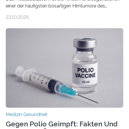
einer der häufigsten bösartigen Hirntumore des
Zentralen Nervensystems. Etwa 70 bis 80 Prozent der
23.10.2025
Betroffenen können mit heutigen Methoden geheilt
werden. Viele müssen jedoch mit schweren
Langzeitfolgen der aggressiven Therapien leben.
Dringend benötigt werden zielgerichtete Therapien, die
nur Tumorschwachstellen angreifen und normales
Gewebe verschonen. Forschende um Daniel Merk vom
Hertie-Institut für klinische Hirnforschung am
Universitätsklinikum Tübingen haben eine solche
Schwachstelle im Erbgut einer Untergruppe des
Medulloblastoms gefunden. Die Wilhelm Sander-
Stiftung unterstützte das Projekt…
Medizin Gesundheit
Gegen Polio Geimpft: Fakten Und