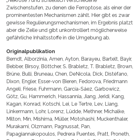
„Nekrose“) und schließlich verschiedene
Zwischenstufen, zu denen die Ferroptose, als einer der
prominentesten Mechanismen zählt. Hier gibt es zwar
gewisse Regulierungsmechanismen, im Ergebnis platzt
aber die Zelle und gibt unkontrolliert möglicherweise
gefährliche Inhaltsstoffe in die Umgebung ab.
Originalpublikation
Berndt, Alborzinia, Amen, Ayton, Barayeu, Bartelt, Bayir,
Bebber, Birsoy, Böttcher, S. Brabletz, T. Brabletz, Brown,
Brüne, Bulli, Bruneau, Chen, DeNicola, Dick, Distéfano,
Dixon, Engler, Esser-von Bieren, Fedorova, Friedmann
Angeli, Friese, Fuhrmann, García-Sáez, Garbowicz,
Götz, Gu, Hammerich, Hassannia, Jiang, Jeridi, Kang,
Kagan, Konrad, Kotschi, Lei, Le Tertre, Lev, Liang,
Linkermann, Lohr, Lorenz, Lüdde, Methner, Michalke,
Milton, Min, Mishima, Müller, Motohashi, Muckenthaler,
Murakami, Olzmann, Pagnussat, Pan,
Papagiannakopoulos, Pedrera Puentes, Pratt, Proneth,