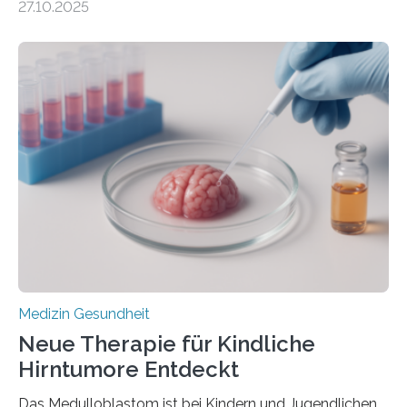
27.10.2025
aus dem Deutschen Zentrum für Herzinsuffizienz
zeigen in einer internationalen, multizentrischen Studie
im Journal Circulation, warum der Energietransport bei
der Hypertrophen Kardiomyopathie (HCM) versagen
kann und wie sich durch eine Verringerung der
Herzbelastung und des oxidativen Stresses
Rhythmusstörungen reduzieren lassen. Würzburg. Die
hypertrophe Kardiomyopathie (HCM) ist die häufigste
erblich bedingte Herzerkrankung. Sie führt dazu, dass
sich die linke Herzkammer verdickt, der Herzmuskel zu
stark kontrahiert…
Medizin Gesundheit
Neue Therapie für Kindliche
Hirntumore Entdeckt
Das Medulloblastom ist bei Kindern und Jugendlichen