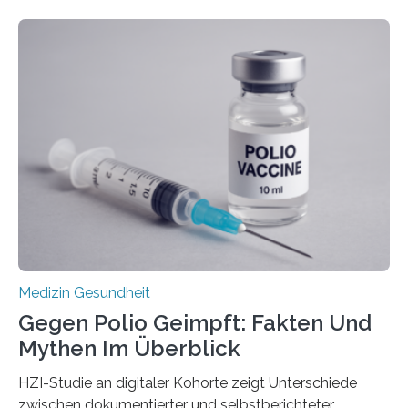
werden. Viele müssen jedoch mit schweren
Langzeitfolgen der aggressiven Therapien leben.
Dringend benötigt werden zielgerichtete Therapien, die
nur Tumorschwachstellen angreifen und normales
Gewebe verschonen. Forschende um Daniel Merk vom
Hertie-Institut für klinische Hirnforschung am
Universitätsklinikum Tübingen haben eine solche
Schwachstelle im Erbgut einer Untergruppe des
Medulloblastoms gefunden. Die Wilhelm Sander-
Stiftung unterstützte das Projekt…
Medizin Gesundheit
Gegen Polio Geimpft: Fakten Und
Mythen Im Überblick
HZI-Studie an digitaler Kohorte zeigt Unterschiede
zwischen dokumentierter und selbstberichteter