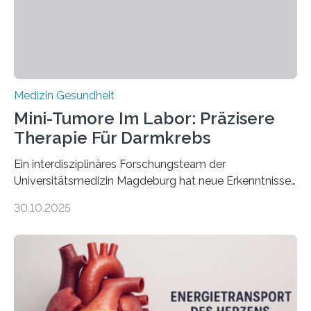
Medizin Gesundheit
Mini-Tumore Im Labor: Präzisere
Therapie Für Darmkrebs
Ein interdisziplinäres Forschungsteam der
Universitätsmedizin Magdeburg hat neue Erkenntnisse
gewonnen, wie Darmkrebs künftig individueller
30.10.2025
behandelt werden kann. In ihrer aktuellen Studie,
veröffentlicht in der Fachzeitschrift Molecular
Oncology, zeigen die Forschenden, dass Mini-Tumore
aus Gewebe von Patientinnen und Patienten –
sogenannte Organoide – genutzt werden können, um
vorab zu prüfen, welche Medikamente am besten