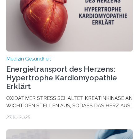
wirken. Dabei wurde ein Eiweiß identifiziert, das künftig
als Biomarker für die Wahl der passenden Therapie
dienen könnte. Darmkrebs zählt weltweit zu den
häufigsten Krebsarten und stellt…
Medizin Gesundheit
Energietransport des Herzens:
Hypertrophe Kardiomyopathie
Erklärt
OXIDATIVER STRESS SCHALTET KREATINKINASE AN
WICHTIGEN STELLEN AUS, SODASS DAS HERZ AUS
DEM ENERGIEGLEICHGEWICHT KOMMTForschende
27.10.2025
aus dem Deutschen Zentrum für Herzinsuffizienz
zeigen in einer internationalen, multizentrischen Studie
im Journal Circulation, warum der Energietransport bei