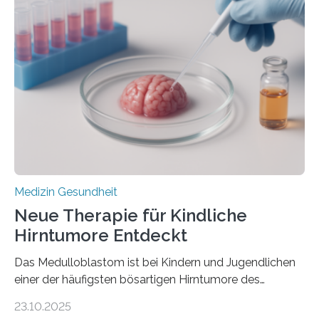
der Hypertrophen Kardiomyopathie (HCM) versagen
kann und wie sich durch eine Verringerung der
Herzbelastung und des oxidativen Stresses
Rhythmusstörungen reduzieren lassen. Würzburg. Die
hypertrophe Kardiomyopathie (HCM) ist die häufigste
erblich bedingte Herzerkrankung. Sie führt dazu, dass
sich die linke Herzkammer verdickt, der Herzmuskel zu
stark kontrahiert…
Medizin Gesundheit
Neue Therapie für Kindliche
Hirntumore Entdeckt
Das Medulloblastom ist bei Kindern und Jugendlichen
einer der häufigsten bösartigen Hirntumore des
Zentralen Nervensystems. Etwa 70 bis 80 Prozent der
23.10.2025
Betroffenen können mit heutigen Methoden geheilt