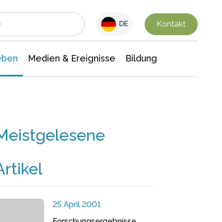
 Leben
Medien & Ereignisse
Interdisziplinäre Forschung
Veranstaltungsnachrichten
n Chemie
Gesellschaftswissenschaften
Kontakt
DE
eben
Medien & Ereignisse
Bildung
Meistgelesene
Artikel
25 April 2001
Forschungsergebnisse