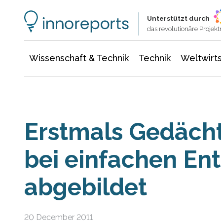
Wissenschaft & Technik
Informationstechnologie
Energie & Elektrotechnik
Unterstützt durch
das revolutionäre Proje
Wissenschaft & Technik
Technik
Weltwirts
Erstmals Gedäch
bei einfachen En
abgebildet
20 December 2011