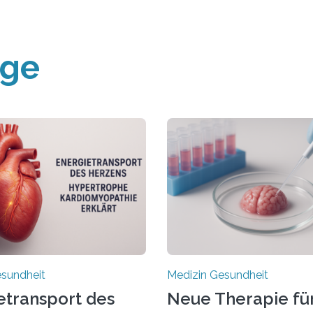
äge
esundheit
Medizin Gesundheit
etransport des
Neue Therapie fü