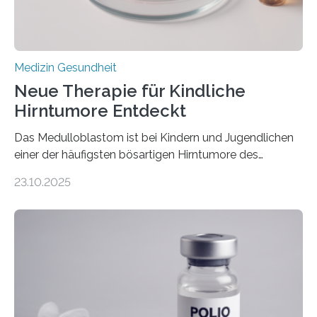
stark kontrahiert…
Medizin Gesundheit
Neue Therapie für Kindliche
Hirntumore Entdeckt
Das Medulloblastom ist bei Kindern und Jugendlichen
einer der häufigsten bösartigen Hirntumore des
Zentralen Nervensystems. Etwa 70 bis 80 Prozent der
23.10.2025
Betroffenen können mit heutigen Methoden geheilt
werden. Viele müssen jedoch mit schweren
Langzeitfolgen der aggressiven Therapien leben.
Dringend benötigt werden zielgerichtete Therapien, die
nur Tumorschwachstellen angreifen und normales
Gewebe verschonen. Forschende um Daniel Merk vom
Hertie-Institut für klinische Hirnforschung am
Universitätsklinikum Tübingen haben eine solche