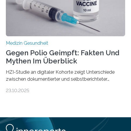
Schwachstelle im Erbgut einer Untergruppe des
Medulloblastoms gefunden. Die Wilhelm Sander-
Stiftung unterstützte das Projekt…
Medizin Gesundheit
Gegen Polio Geimpft: Fakten Und
Mythen Im Überblick
HZI-Studie an digitaler Kohorte zeigt Unterschiede
zwischen dokumentierter und selbstberichteter
Polioimpfquote Die Poliomyelitis, auch bekannt als
23.10.2025
Kinderlähmung, ist eine ansteckende Krankheit, die
durch das Poliovirus verursacht wird. Durch die
Entwicklung wirksamer Impfstoffe konnte das
Poliovirus weit zurückgedrängt werden und war 2024
nur noch in zwei Ländern endemisch. Bis das Virus
weltweit ausgerottet ist, ist aber auch in Deutschland