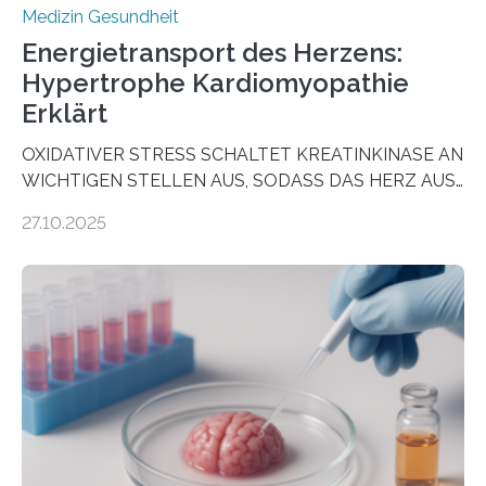
Medizin Gesundheit
Energietransport des Herzens:
Hypertrophe Kardiomyopathie
Erklärt
OXIDATIVER STRESS SCHALTET KREATINKINASE AN
WICHTIGEN STELLEN AUS, SODASS DAS HERZ AUS
DEM ENERGIEGLEICHGEWICHT KOMMTForschende
27.10.2025
aus dem Deutschen Zentrum für Herzinsuffizienz
zeigen in einer internationalen, multizentrischen Studie
im Journal Circulation, warum der Energietransport bei
der Hypertrophen Kardiomyopathie (HCM) versagen
kann und wie sich durch eine Verringerung der
Herzbelastung und des oxidativen Stresses
Rhythmusstörungen reduzieren lassen. Würzburg. Die
hypertrophe Kardiomyopathie (HCM) ist die häufigste
erblich bedingte Herzerkrankung. Sie führt dazu, dass
sich die linke Herzkammer verdickt, der Herzmuskel zu