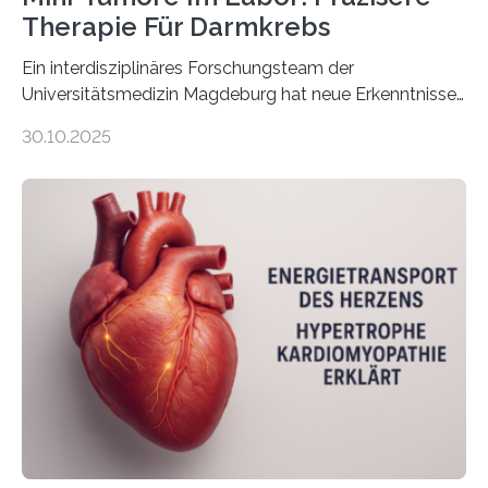
Therapie Für Darmkrebs
Ein interdisziplinäres Forschungsteam der
Universitätsmedizin Magdeburg hat neue Erkenntnisse
gewonnen, wie Darmkrebs künftig individueller
30.10.2025
behandelt werden kann. In ihrer aktuellen Studie,
veröffentlicht in der Fachzeitschrift Molecular
Oncology, zeigen die Forschenden, dass Mini-Tumore
aus Gewebe von Patientinnen und Patienten –
sogenannte Organoide – genutzt werden können, um
vorab zu prüfen, welche Medikamente am besten
wirken. Dabei wurde ein Eiweiß identifiziert, das künftig
als Biomarker für die Wahl der passenden Therapie
dienen könnte. Darmkrebs zählt weltweit zu den
häufigsten Krebsarten und stellt…